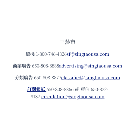
三藩市
總機
1-800-746-4826
sf@singtaousa.com
商業廣告
650-808-8888
advertising@singtaousa.com
分類廣告
650-808-8877
classified@singtaousa.com
訂閱報紙
650-808-8866 或 短信 650-822-
8187
circulation@singtaousa.com