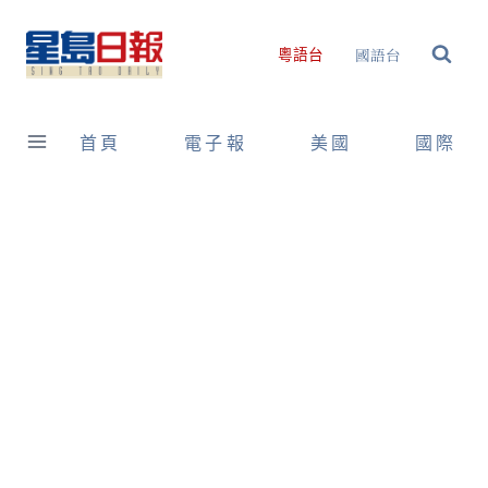
Skip
to
國語台
粵語台
content
首頁
電子報
美國
國際