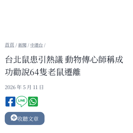
/
新聞
/
中港台
/
台北鼠患引熱議 動物傳心師稱成
功勸說64隻老鼠遷離
2026 年 5 月 11 日
收聽文章