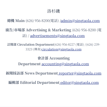
洛杉磯
總機
Main
(626) 956-8200(電話) /
admin@singtaola.com
廣告/市場部
Advertising & Marketing
(626) 956-8200 (電
話) /
advertisements@singtaola.com
訂閱部 Circulation Department
(626) 956-8227 (電話) /(626) 239-
3323 (傳真)
circulation@singtaola.com
會計部 Accounting
Department
accounting@singtaola.com
新聞採訪部 News Department
reporter@singtaola.com
編輯部 Editorial Department
editor@singtaola.com