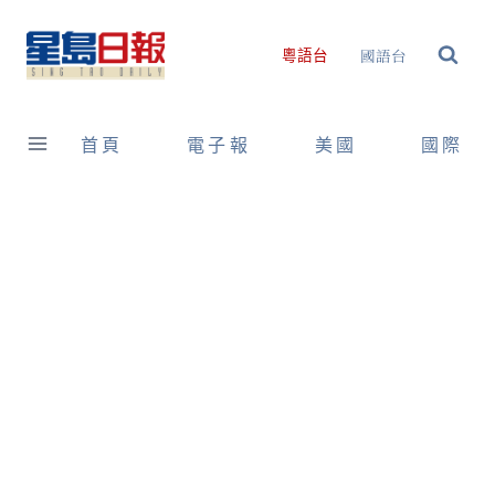
Skip
to
國語台
粵語台
content
首頁
電子報
美國
國際