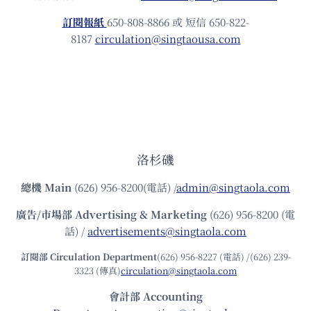
訂閱報紙
650-808-8866 或 短信 650-822-
8187
circulation@singtaousa.com
洛杉磯
總機
Main
(626) 956-8200(電話) /
admin@singtaola.com
廣告/市場部
Advertising & Marketing
(626) 956-8200 (電
話) /
advertisements@singtaola.com
訂閱部 Circulation Department
(626) 956-8227 (電話) /(626) 239-
3323 (傳真)
circulation@singtaola.com
會計部 Accounting