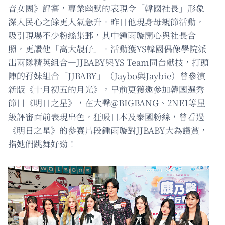
音女團》評審，專業幽默的表現令「韓國社長」形象
深入民心之餘更人氣急升。昨日他現身母親節活動，
吸引現場不少粉絲集郵，其中鍾雨璇開心與社長合
照，更讚他「高大靚仔」。活動獲YS韓國偶像學院派
出兩隊精英組合—JJBABY與YS Team同台獻技，打頭
陣的孖妹組合「JJBABY」（Jaybo與Jaybie）曾參演
新版《十月初五的月光》，早前更獲邀參加韓國選秀
節目《明日之星》，在大聲@BIGBANG、2NE1等星
級評審面前表現出色，狂吸日本及泰國粉絲，曾看過
《明日之星》的參賽片段鍾雨璇對JJBABY大為讚賞，
指她們跳舞好勁！