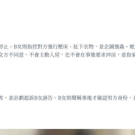
停止。B女則指控對方強行壓床、扯下衣物，並企圖強姦。
女方不同意，不會主動入房，也不會在事後要求沖涼，並指
害，並計劃起訴B女誣告。B女則聲稱事後才確認男方身份，