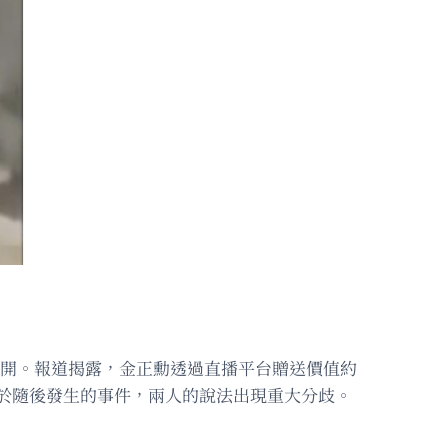
方後公開。報道揭露，金正勳透過直播平台贈送價值約
對於隨後發生的事件，兩人的說法出現重大分歧。