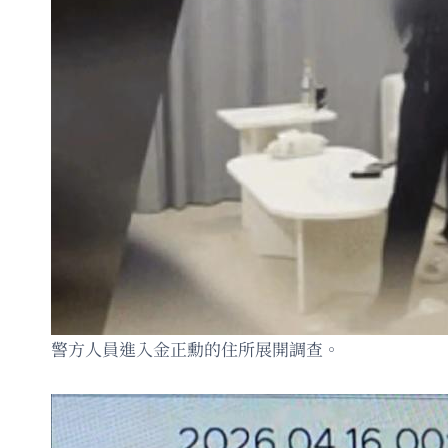
警方人員進入金正勳的住所展開調查。