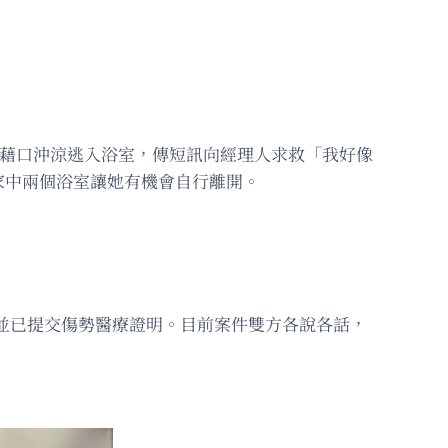
她藉口沖涼逃入浴室，傳短訊向經理人求救「我好像
家中兩個浴室讓她有機會自行離開。
並已提交傷勢醫療證明。目前案件雙方各說各話，