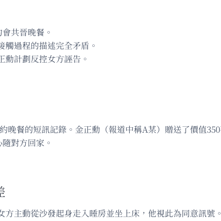
約會共晉晚餐。
接觸過程的描述完全矛盾。
正勳計劃反控女方誣告。
括相約晚餐的短訊記錄。金正勳（報道中稱A某）贈送了價值3
心隨對方回家。
差
女方主動從沙發起身走入睡房並坐上床，他視此為同意訊號