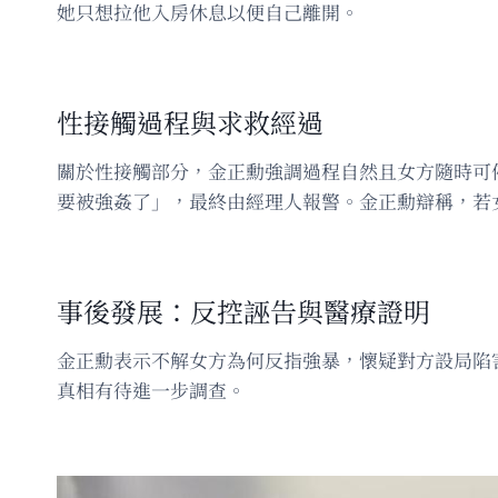
她只想拉他入房休息以便自己離開。
性接觸過程與求救經過
關於性接觸部分，金正勳強調過程自然且女方隨時可
要被強姦了」，最終由經理人報警。金正勳辯稱，若
事後發展：反控誣告與醫療證明
金正勳表示不解女方為何反指強暴，懷疑對方設局陷
真相有待進一步調查。