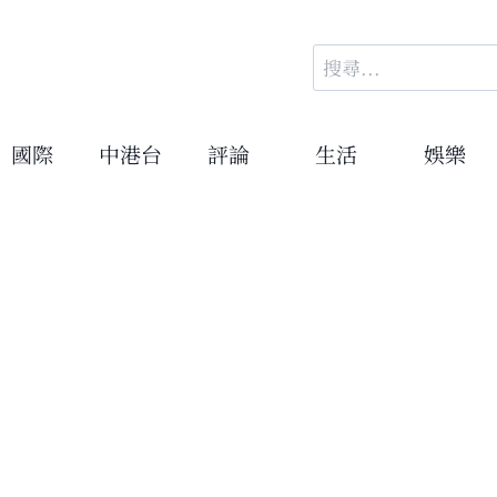
搜
尋
關
鍵
國際
中港台
評論
生活
娛樂
字: