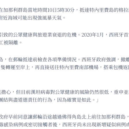
加那利群島當地時間10日5時30分，抵達特內里費島的格
期附近海域可能出現強風暴天氣。
致的公眾健康與旅遊業衰退的危機。2020年1月，西班牙
員工被隔離。
島，在郵輪抵達前檢查各項準備情況。西班牙政府強調，撤
型船隻轉運至岸上，再直接送往特內里費南部機場，搭乘包機
民擔心，但目前漢坦病毒對公眾健康的風險仍然很低，重申
團結與盡道德責任的行為，因為確實是如此。」
政府早前同意讓郵輪沿途越過佛得角島北上前往加那利群島
病毒感染病例或密切接觸者後，西班牙尚未出現新增疑似病例