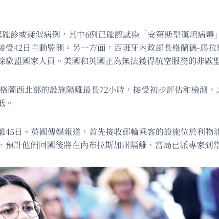
起確診或疑似病例，其中6例已確認感染「安第斯型漢坦病毒
接受42日主動監測。另一方面，西班牙內政部長格蘭德-馬
餘歐盟國家人員。美國和英國正為無法獲得航空服務的非歐
英格蘭西北部的設施隔離最長72小時，接受初步評估和檢測
低。
45日。英國傳媒報道，首先接收郵輪乘客的設施位於利物浦
人，預計他們回國後將在內布拉斯加州隔離，當局已派專家到