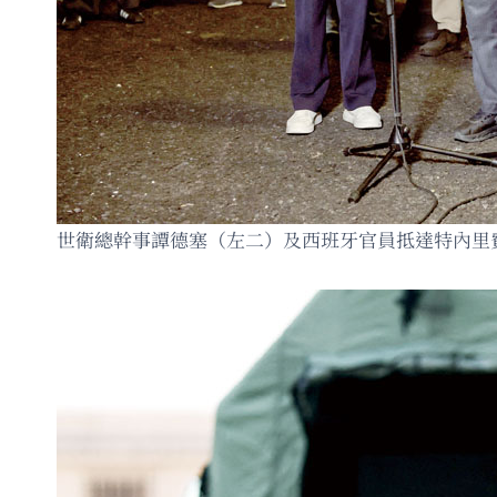
世衛總幹事譚德塞（左二）及西班牙官員抵達特內里