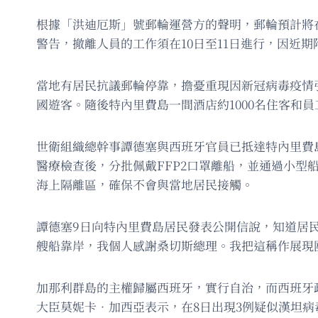
根據「洪迪厄斯」號郵輪運營方的聲明，郵輪預計將在
警告，撤離人員的工作須在10日至11日進行，因近
當地有居民抗議郵輪停靠，擔憂重現因新冠病毒疫情引
國遊客。隨後特內里費島一間酒店約1000名住客和
世衛組織總幹事譚德塞與西班牙官員已抵達特內里費
醫療檢查後，分批佩戴FFP2口罩離船，並通過小
海上隔離區，確保不會與當地居民接觸。
譚德塞9日向特內里費島居民發表公開信說，知道居
艘船靠岸，我個人感謝桑切斯總理。我把這稱作展現
加那利群島的主權歸屬西班牙，實行自治，而西班牙
大臣莫妮卡．加西亞表示，在8日出現3例疑似漢坦