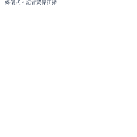
綵儀式。記者黃偉江攝