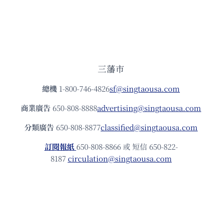
三藩市
總機
1-800-746-4826
sf@singtaousa.com
商業廣告
650-808-8888
advertising@singtaousa.com
分類廣告
650-808-8877
classified@singtaousa.com
訂閱報紙
650-808-8866 或 短信 650-822-
8187
circulation@singtaousa.com