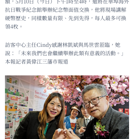
額，5月10日（今日）下午1時至4時，還將在華埠海外
抗日戰爭紀念館舉辦紀念幣面值交換，他將現場講解
硬幣歷史，同樣數量有限、先到先得，每人最多可換
領4枚。
訪客中心主任Cindy感謝林凱斌與馬世雲蒞臨，她
說：「未來我們也會繼續舉辦此類有意義的活動。」
本報記者黃偉江三藩市報道