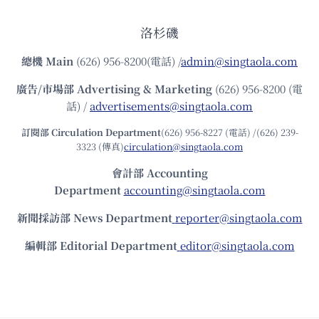
洛杉磯
總機
Main
(626) 956-8200(電話) /
admin@singtaola.com
廣告/市場部
Advertising & Marketing
(626) 956-8200 (電
話) /
advertisements@singtaola.com
訂閱部 Circulation Department
(626) 956-8227 (電話) /(626) 239-
3323 (傳真)
circulation@singtaola.com
會計部 Accounting
Department
accounting@singtaola.com
新聞採訪部 News Department
reporter@singtaola.com
編輯部 Editorial Department
editor@singtaola.com