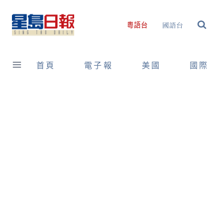
Skip
to
國語台
粵語台
content
首頁
電子報
美國
國際