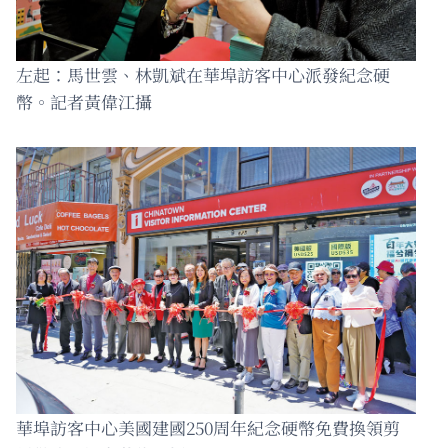
左起：馬世雲、林凱斌在華埠訪客中心派發紀念硬
幣。記者黃偉江攝
華埠訪客中心美國建國250周年紀念硬幣免費換領剪