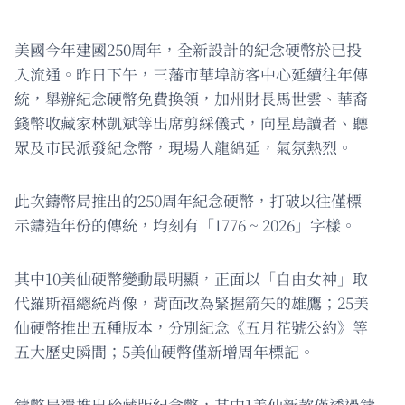
美國今年建國250周年，全新設計的紀念硬幣於已投
入流通。昨日下午，三藩市華埠訪客中心延續往年傳
統，舉辦紀念硬幣免費換領，加州財長馬世雲、華裔
錢幣收藏家林凱斌等出席剪綵儀式，向星島讀者、聽
眾及市民派發紀念幣，現場人龍綿延，氣氛熱烈。
此次鑄幣局推出的250周年紀念硬幣，打破以往僅標
示鑄造年份的傳統，均刻有「1776 ~ 2026」字樣。
其中10美仙硬幣變動最明顯，正面以「自由女神」取
代羅斯福總統肖像，背面改為緊握箭矢的雄鷹；25美
仙硬幣推出五種版本，分別紀念《五月花號公約》等
五大歷史瞬間；5美仙硬幣僅新增周年標記。
鑄幣局還推出珍藏版紀念幣，其中1美仙新款僅透過鑄