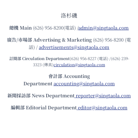
洛杉磯
總機
Main
(626) 956-8200(電話) /
admin@singtaola.com
廣告/市場部
Advertising & Marketing
(626) 956-8200 (電
話) /
advertisements@singtaola.com
訂閱部 Circulation Department
(626) 956-8227 (電話) /(626) 239-
3323 (傳真)
circulation@singtaola.com
會計部 Accounting
Department
accounting@singtaola.com
新聞採訪部 News Department
reporter@singtaola.com
編輯部 Editorial Department
editor@singtaola.com