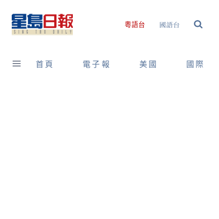
Skip
to
國語台
粵語台
content
首頁
電子報
美國
國際