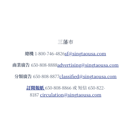
三藩市
總機
1-800-746-4826
sf@singtaousa.com
商業廣告
650-808-8888
advertising@singtaousa.com
分類廣告
650-808-8877
classified@singtaousa.com
訂閱報紙
650-808-8866 或 短信 650-822-
8187
circulation@singtaousa.com