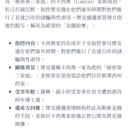
為「秘密第二家庭」的卡西奧（Cascio）家族成員，
近日打破沉默，指控傑克遜在他們童年時期對他們進
行了長達25年的誘騙與性虐待。傑克遜遺產管理方則
強烈駁斥，稱其為絕望的「金錢掠奪」。
指控內容：
卡西奧家四名成年子女指控麥可傑克
遜在他們童年時期，對他們進行了長達25年的誘
騙與性虐待。
關係背景：
傑克遜稱卡西奧一家為他的「秘密第
二家庭」，並經常在深夜造訪他們位於新澤西州
的家。
受害年齡：
據稱，最小的受害者在首次遭到虐待
時年僅七歲。
遺產方回應：
傑克遜遺產律師指控此為勒索金錢
的手段，並指出卡西奧家族過去曾公開為傑克遜
辯護。