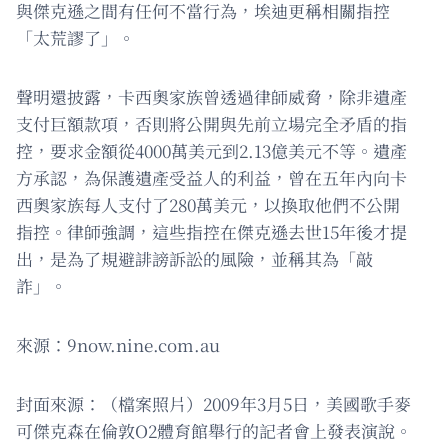
與傑克遜之間有任何不當行為，埃迪更稱相關指控
「太荒謬了」。
聲明還披露，卡西奧家族曾透過律師威脅，除非遺產
支付巨額款項，否則將公開與先前立場完全矛盾的指
控，要求金額從4000萬美元到2.13億美元不等。遺產
方承認，為保護遺產受益人的利益，曾在五年內向卡
西奧家族每人支付了280萬美元，以換取他們不公開
指控。律師強調，這些指控在傑克遜去世15年後才提
出，是為了規避誹謗訴訟的風險，並稱其為「敲
詐」。
來源：9now.nine.com.au
封面來源：（檔案照片）2009年3月5日，美國歌手麥
可傑克森在倫敦O2體育館舉行的記者會上發表演說。