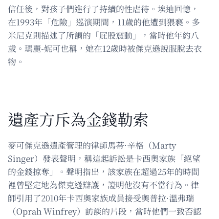
信任後，對孩子們進行了持續的性虐待。埃迪回憶，
在1993年「危險」巡演期間，11歲的他遭到猥褻。多
米尼克則描述了所謂的「屁股震動」，當時他年約八
歲。瑪麗-妮可也稱，她在12歲時被傑克遜說服脫去衣
物。
遺產方斥為金錢勒索
麥可傑克遜遺產管理的律師馬蒂·辛格（Marty
Singer）發表聲明，稱這起訴訟是卡西奧家族「絕望
的金錢掠奪」。聲明指出，該家族在超過25年的時間
裡曾堅定地為傑克遜辯護，證明他沒有不當行為。律
師引用了2010年卡西奧家族成員接受奧普拉·溫弗瑞
（Oprah Winfrey）訪談的片段，當時他們一致否認