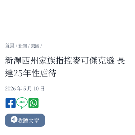
/
新聞
/
美國
/
新澤西州家族指控麥可傑克遜 長
達25年性虐待
2026 年 5 月 10 日
收聽文章