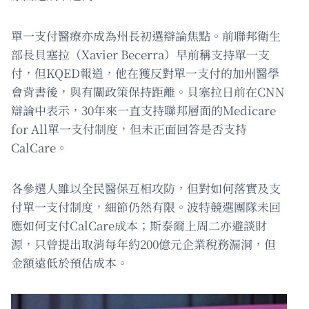
單一支付醫療亦成為州長初選辯論焦點。前聯邦衛生
部長貝塞拉（Xavier Becerra）早前稱支持單一支
付，但KQED報道，他在獲反對單一支付的加州醫學
會背書後，與有關政策保持距離。貝塞拉日前在CNN
辯論中表示，30年來一直支持聯邦層面的Medicare
for All單一支付制度，但未正面回答是否支持
CalCare。
各參選人雖以全民醫保互相攻防，但對如何落實及支
付單一支付制度，細節仍然有限。波特競選團隊未回
應如何支付CalCare成本；斯泰爾上周二亦避談財
源，只曾提出取消每年約200億元企業稅務漏洞，但
金額遠低於預估成本。