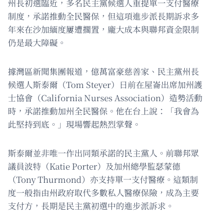
州長初選臨近，多名民主黨候選人重提單一支付醫療
制度，承諾推動全民醫保，但這項進步派長期訴求多
年來在沙加緬度屢遭擱置，龐大成本與聯邦資金限制
仍是最大障礙。
據灣區新聞集團報道，億萬富豪慈善家、民主黨州長
候選人斯泰爾（Tom Steyer）日前在屋崙出席加州護
士協會（California Nurses Association）造勢活動
時，承諾推動加州全民醫保。他在台上說：「我會為
此堅持到底。」現場響起熱烈掌聲。
斯泰爾並非唯一作出同類承諾的民主黨人。前聯邦眾
議員波特（Katie Porter）及加州總學監瑟蒙德
（Tony Thurmond）亦支持單一支付醫療。這類制
度一般指由州政府取代多數私人醫療保險，成為主要
支付方，長期是民主黨初選中的進步派訴求。