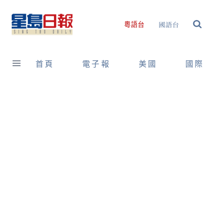
Skip
to
國語台
粵語台
content
首頁
電子報
美國
國際