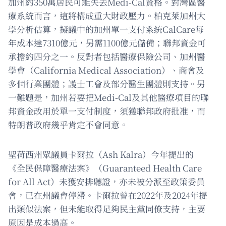
加州約350萬居民可能失去Medi-Cal資格。對灣區醫
療系統而言，這將構成重大財政壓力。柏克萊加州大
學分析估算，擬議中的加州單一支付系統CalCare每
年成本達7310億元，另需1100億元儲備；聯邦資金可
承擔約四分之一。反對者包括醫療保險公司、加州醫
學會（California Medical Association）、商會及
多個行業團體；護士工會及部分醫生團體則支持。另
一難題是，加州若要把Medi-Cal及其他醫療項目的聯
邦資金改用於單一支付制度，須獲聯邦政府批准，而
特朗普政府幾乎肯定不會同意。
聖荷西州眾議員卡爾拉（Ash Kalra）今年提出的
《全民保障醫療法案》（Guaranteed Health Care
for All Act）未獲安排聽證，亦未被分派至政策委員
會，已在州議會停滯。卡爾拉曾在2022年及2024年提
出類似法案，但未能取得足夠民主黨同僚支持，主要
原因是成本過高。