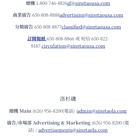
總機
1-800-746-4826
sf@singtaousa.com
商業廣告
650-808-8888
advertising@singtaousa.com
分類廣告
650-808-8877
classified@singtaousa.com
訂閱報紙
650-808-8866 或 短信 650-822-
8187
circulation@singtaousa.com
洛杉磯
總機
Main
(626) 956-8200(電話) /
admin@singtaola.com
廣告/市場部
Advertising & Marketing
(626) 956-8200 (電
話) /
advertisements@singtaola.com