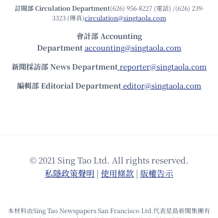
訂閱部 Circulation Department
(626) 956-8227 (電話) /(626) 239-
3323 (傳真)
circulation@singtaola.com
會計部 Accounting
Department
accounting@singtaola.com
新聞採訪部 News Department
reporter@singtaola.com
編輯部 Editorial Department
editor@singtaola.com
© 2021 Sing Tao Ltd. All rights reserved.
私隱政策聲明
|
使⽤條款
|
版權告⽰
本材料由Sing Tao Newspapers San Francisco Ltd.代表星島新聞集團有