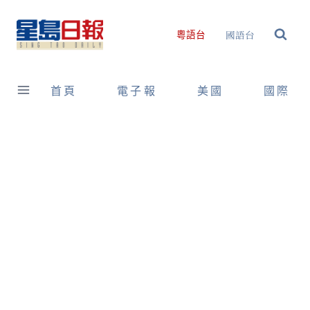
Skip
to
國語台
粵語台
content
首頁
電子報
美國
國際