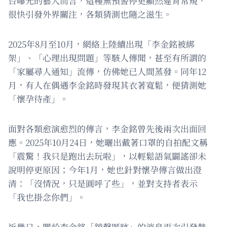
台曝光的藝人而言，這種無預警停更顯然違背常規，
很快引發外界關注，各類猜測也隨之滋生。
2025年8月至10月，網絡上陸續出現「李金銘被綁
架」、「心理出現問題」等駭人傳聞，甚至有所謂的
「家屬尋人通知」流傳，仿佛她已人間蒸發。同年12
月，有人在偶遇李金銘時發現其衣著寬鬆，便猜測她
「懷孕待產」。
面對各類愈演愈烈的傳言，李金銘曾先後兩次出面回
應。2025年10月24日，她曬出戴著口罩的自拍配文稱
「震驚！我只是跑出去玩啦」，以輕鬆語氣闢謠卻未
說明停更原因；今年1月，她也針對懷孕傳言做出澄
清：「沒情況，只是圓呼了些」，並對支持者表示
「我也掛念你們」。
近幾日，關於李金銘「銷聲匿跡」的消息再次引發熱