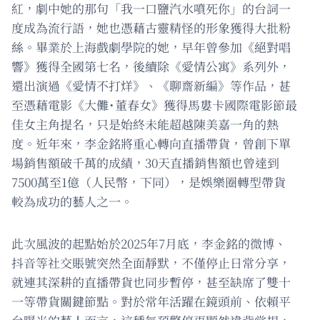
紅，劇中她的那句「我一口鹽汽水噴死你」的台詞一
度成為流行語，她也憑藉古靈精怪的形象獲得大批粉
絲。畢業於上海戲劇學院的她，早年曾參加《絕對唱
響》獲得全國第七名，後續除《愛情公寓》系列外，
還出演過《愛情不打烊》、《聊齋新編》等作品，甚
至憑藉電影《大儺˙董春女》獲得馬婁卡國際電影節最
佳女主角提名，只是始終未能超越陳美嘉一角的熱
度。近年來，李金銘將重心轉向直播帶貨，曾創下單
場銷售額破千萬的成績，30天直播銷售額也曾達到
7500萬至1億（人民幣，下同），是娛樂圈轉型帶貨
較為成功的藝人之一。
此次風波的起點始於2025年7月底，李金銘的微博、
抖音等社交賬號突然全面靜默，不僅停止日常分享，
就連其深耕的直播帶貨也同步暫停，甚至缺席了雙十
一等帶貨關鍵節點。對於常年活躍在鏡頭前、依賴平