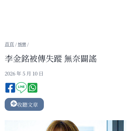
/
娛樂
/
李金銘被傳失蹤 無奈闢謠
2026 年 5 月 10 日
收聽文章