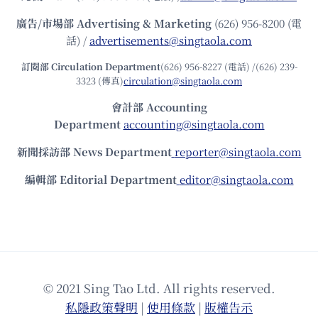
廣告/市場部
Advertising & Marketing
(626) 956-8200 (電
話) /
advertisements@singtaola.com
訂閱部 Circulation Department
(626) 956-8227 (電話) /(626) 239-
3323 (傳真)
circulation@singtaola.com
會計部 Accounting
Department
accounting@singtaola.com
新聞採訪部 News Department
reporter@singtaola.com
編輯部 Editorial Department
editor@singtaola.com
© 2021 Sing Tao Ltd. All rights reserved.
私隱政策聲明
|
使⽤條款
|
版權告⽰