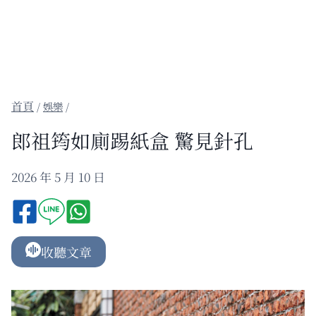
/
娛樂
/
郎祖筠如廁踢紙盒 驚見針孔
2026 年 5 月 10 日
收聽文章