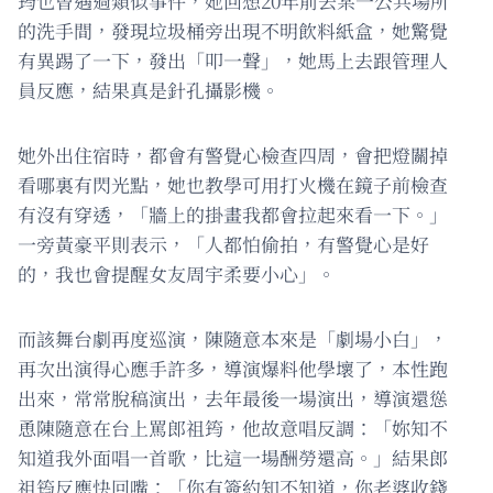
筠也曾遇過類似事件，她回想20年前去某一公共場所
的洗手間，發現垃圾桶旁出現不明飲料紙盒，她驚覺
有異踢了一下，發出「叩一聲」，她馬上去跟管理人
員反應，結果真是針孔攝影機。
她外出住宿時，都會有警覺心檢查四周，會把燈關掉
看哪裏有閃光點，她也教學可用打火機在鏡子前檢查
有沒有穿透，「牆上的掛畫我都會拉起來看一下。」
一旁黃豪平則表示，「人都怕偷拍，有警覺心是好
的，我也會提醒女友周宇柔要小心」。
而該舞台劇再度巡演，陳隨意本來是「劇場小白」，
再次出演得心應手許多，導演爆料他學壞了，本性跑
出來，常常脫稿演出，去年最後一場演出，導演還慫
恿陳隨意在台上罵郎祖筠，他故意唱反調：「妳知不
知道我外面唱一首歌，比這一場酬勞還高。」結果郎
祖筠反應快回嘴：「你有簽約知不知道，你老婆收錢