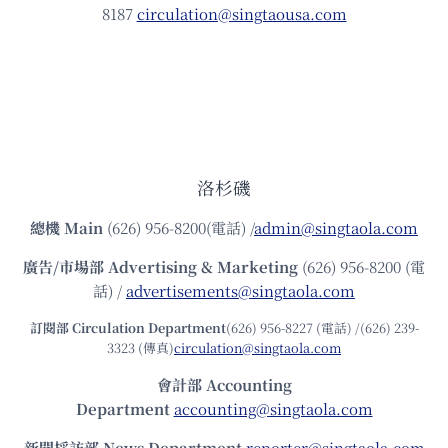
8187
circulation@singtaousa.com
洛杉磯
總機
Main
(626) 956-8200(電話) /
admin@singtaola.com
廣告/市場部
Advertising & Marketing
(626) 956-8200 (電
話) /
advertisements@singtaola.com
訂閱部 Circulation Department
(626) 956-8227 (電話) /(626) 239-
3323 (傳真)
circulation@singtaola.com
會計部 Accounting
Department
accounting@singtaola.com
新聞採訪部 News Department
reporter@singtaola.com