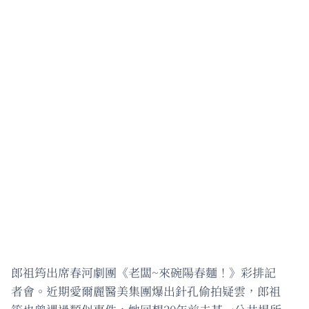
郎祖筠出席春河劇團《老闆~來碗陽春麵！》彩排記
者會。近期愛爾麗醫美集團爆出針孔偷拍疑雲，郎祖