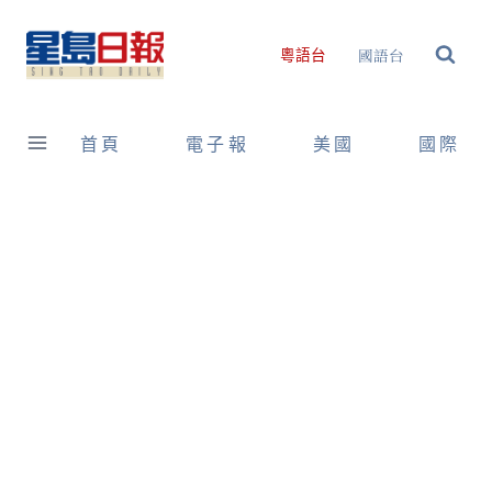
Skip
to
國語台
粵語台
content
首頁
電子報
美國
國際