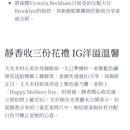
碧咸嫂Victoria Beckham日前受訪反駁大仔
Brooklyn的指控，其新抱妮歌娜則於節前分享家
庭合照。
靜香收三份花禮 IG洋溢溫馨
大女木村心美在母親節前一天已準備好一束紫藍色繡
球花送給媽媽工藤靜香，並搶先透過IG分享。母親節
正日，丈夫木村拓哉亦送上紫色康乃馨，並附上
「Happy Mothers Day」的祝福。靜香開心收花後，
立即拍照上載至IG。至於細女光希雖未公開表示，但
從靜香分享的三張花束照片中，相信那束粉紅牡丹配
白色芍藥正是她的心意。