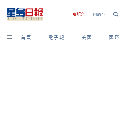
Skip
to
國語台
粵語台
content
首頁
電子報
美國
國際