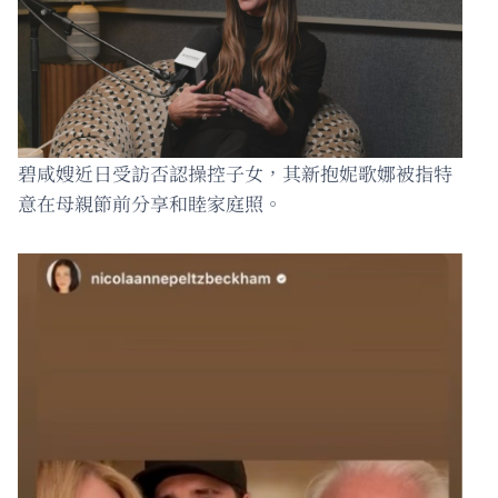
碧咸嫂近日受訪否認操控子女，其新抱妮歌娜被指特
意在母親節前分享和睦家庭照。