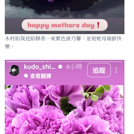
木村拓哉送給靜香一束紫色康乃馨，並祝她母親節快
樂。