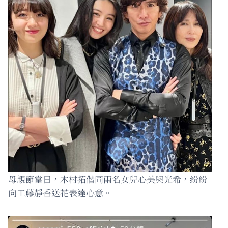
母親節當日，木村拓偕同兩名女兒心美與光希，紛紛
向工藤靜香送花表達心意。