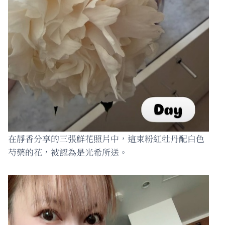
在靜香分享的三張鮮花照片中，這束粉紅牡丹配白色
芍藥的花，被認為是光希所送。