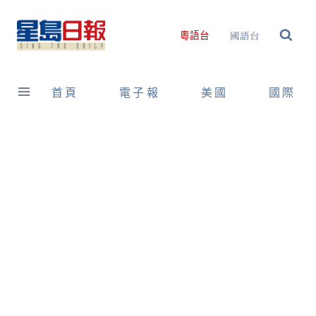
Skip
to
國語台
粵語台
content
首頁
電子報
美國
國際