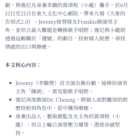
劇，與強尼及身兼多職的黃靖程（小龍）攜手，於6月
12日至21日在東九文化中心劇院，帶來九場《大象的
告別式2.0》。Jeremy接替隊友Frankie飾演男主
角，並坦言最大難題是轉換歌手唱腔；強尼與小龍則
透過這齣關於「遺憾」的劇目，投射個人經歷，尋找
情感的出口與療癒。
本文核心內容：
Jeremy（李駿傑）首次演出舞台劇，接棒扮演男
主角「陳朗」，需克服歌手唱腔。
強尼再度飾演Dr. Cheung，將個人面對離別的經
歷投射到角色中，從中獲得療癒。
身兼出品人、藝術總監及女主角的黃靖程（小
龍），坦言上輪公演曾壓力爆煲，憑使命感堅
持。