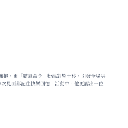
及擁抱，更「霸氣命令」粉絲對望十秒，引發全場哄
每次見面都記住快樂回憶。活動中，他更認出一位