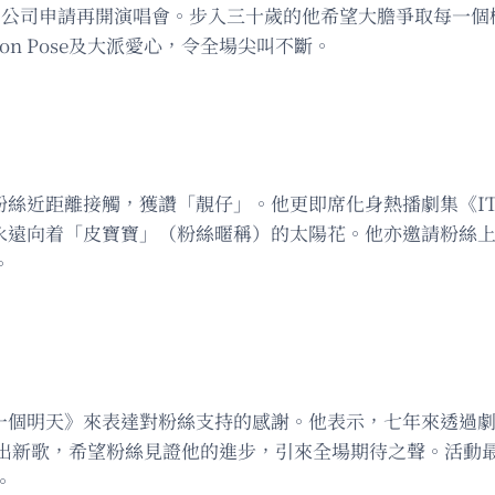
向公司申請再開演唱會。步入三十歲的他希望大膽爭取每一個機
ion Pose及大派愛心，令全場尖叫不斷。
與粉絲近距離接觸，獲讚「靚仔」。他更即席化身熱播劇集《IT狗
一朵永遠向着「皮寶寶」（粉絲暱稱）的太陽花。他亦邀請粉絲
。
《每一個明天》來表達對粉絲支持的感謝。他表示，七年來透過
歌，希望粉絲見證他的進步，引來全場期待之聲。活動最後，大
。