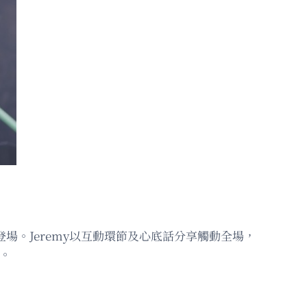
）接力登場。Jeremy以互動環節及心底話分享觸動全場，
烈。