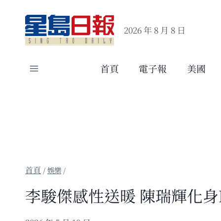
Skip
to
2026 年 8 月 8 日
content
首頁
電子報
美國
/
娛樂
/
李駿傑感性送暖 陳瑞輝化身N