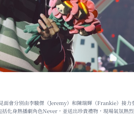
、四場粉絲見面會分別由李駿傑（Jeremy）和陳瑞輝（Frankie
，包括化身熱播劇角色Never，並送出珍貴禮物，現場氣氛熱