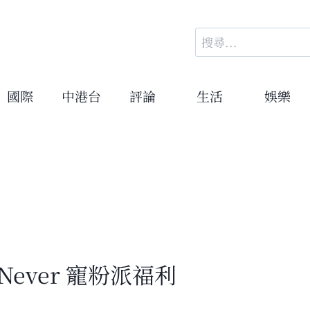
搜
尋
關
鍵
國際
中港台
評論
生活
娛樂
字:
ever 寵粉派福利