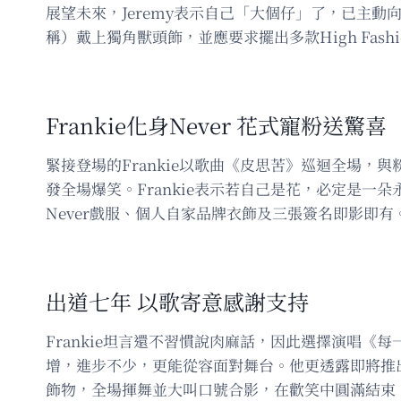
展望未來，Jeremy表示自己「大個仔」了，已主動
稱）戴上獨角獸頭飾，並應要求擺出多款High Fash
Frankie化身Never 花式寵粉送驚喜
緊接登場的Frankie以歌曲《皮思苦》巡迴全場，
發全場爆笑。Frankie表示若自己是花，必定是
Never戲服、個人自家品牌衣飾及三張簽名即影即有
出道七年 以歌寄意感謝支持
Frankie坦言還不習慣說肉麻話，因此選擇演唱
增，進步不少，更能從容面對舞台。他更透露即將推出新
飾物，全場揮舞並大叫口號合影，在歡笑中圓滿結束