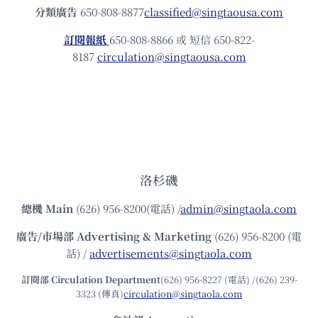
分類廣告
650-808-8877
classified@singtaousa.com
訂閱報紙
650-808-8866 或 短信 650-822-
8187
circulation@singtaousa.com
洛杉磯
總機
Main
(626) 956-8200(電話) /
admin@singtaola.com
廣告/市場部
Advertising & Marketing
(626) 956-8200 (電
話) /
advertisements@singtaola.com
訂閱部 Circulation Department
(626) 956-8227 (電話) /(626) 239-
3323 (傳真)
circulation@singtaola.com