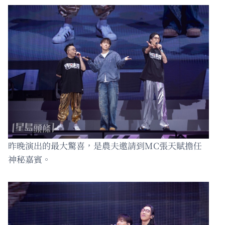
昨晚演出的最大驚喜，是農夫邀請到MC張天賦擔任
神秘嘉賓。