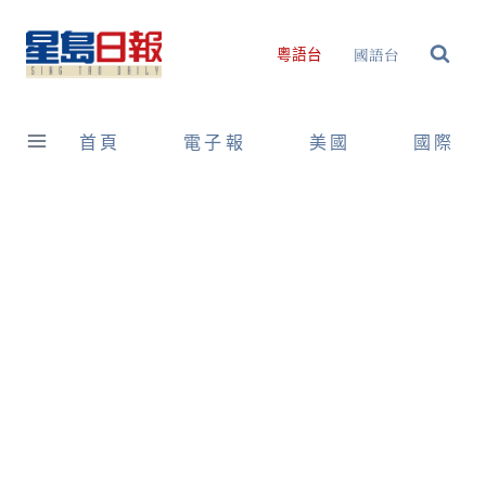
Skip
to
國語台
粵語台
content
首頁
電子報
美國
國際