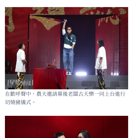
在歡呼聲中，農夫邀請幕後老闆古天樂一同上台進行
切燒豬儀式。