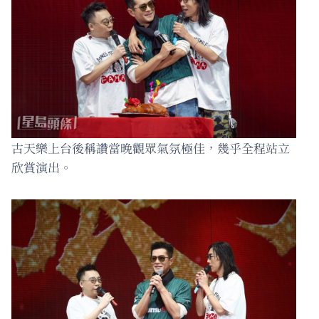
古天樂上台後稱讚當晚觀眾氣氛極佳，幾乎全程站立
欣賞演出。