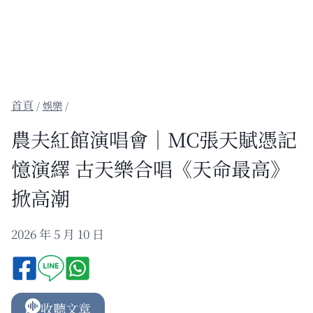
/
娛樂
/
農夫紅館演唱會｜MC張天賦憑記
憶演繹 古天樂合唱《天命最高》
掀高潮
2026 年 5 月 10 日
收聽文章