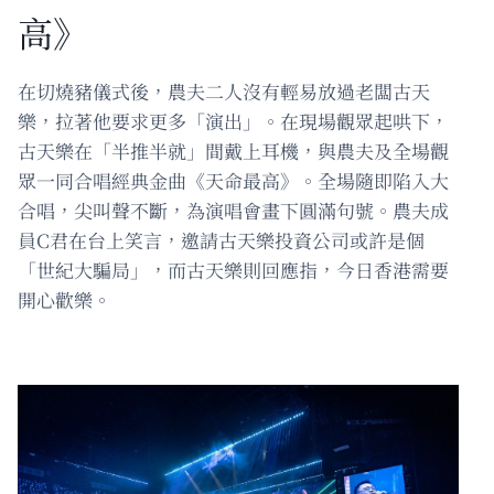
高》
在切燒豬儀式後，農夫二人沒有輕易放過老闆古天
樂，拉著他要求更多「演出」。在現場觀眾起哄下，
古天樂在「半推半就」間戴上耳機，與農夫及全場觀
眾一同合唱經典金曲《天命最高》。全場隨即陷入大
合唱，尖叫聲不斷，為演唱會畫下圓滿句號。農夫成
員C君在台上笑言，邀請古天樂投資公司或許是個
「世紀大騙局」，而古天樂則回應指，今日香港需要
開心歡樂。