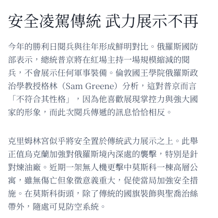
安全凌駕傳統 武力展示不再
今年的勝利日閱兵與往年形成鮮明對比。俄羅斯國防
部表示，總統普京將在紅場主持一場規模縮減的閱
兵，不會展示任何軍事裝備。倫敦國王學院俄羅斯政
治學教授格林（Sam Greene）分析，這對普京而言
「不符合其性格」，因為他喜歡展現掌控力與強大國
家的形象，而此次閱兵傳遞的訊息恰恰相反。
克里姆林宮似乎將安全置於傳統武力展示之上。此舉
正值烏克蘭加強對俄羅斯境內深處的襲擊，特別是針
對煉油廠。近期一架無人機更擊中莫斯科一棟高層公
寓，雖無傷亡但象徵意義重大，促使當局加強安全措
施。在莫斯科街頭，除了傳統的國旗裝飾與聖喬治絲
帶外，隨處可見防空系統。