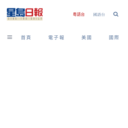
Skip
to
國語台
粵語台
content
首頁
電子報
美國
國際