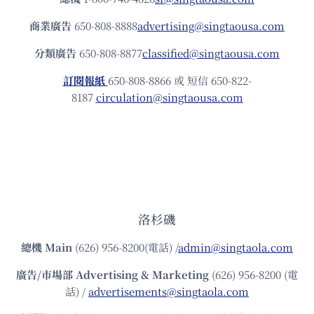
商業廣告
650-808-8888
advertising@singtaousa.com
分類廣告
650-808-8877
classified@singtaousa.com
訂閱報紙
650-808-8866 或 短信 650-822-
8187
circulation@singtaousa.com
洛杉磯
總機
Main
(626) 956-8200(電話) /
admin@singtaola.com
廣告/市場部
Advertising & Marketing
(626) 956-8200 (電
話) /
advertisements@singtaola.com