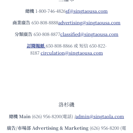
總機
1-800-746-4826
sf@singtaousa.com
商業廣告
650-808-8888
advertising@singtaousa.com
分類廣告
650-808-8877
classified@singtaousa.com
訂閱報紙
650-808-8866 或 短信 650-822-
8187
circulation@singtaousa.com
洛杉磯
總機
Main
(626) 956-8200(電話) /
admin@singtaola.com
廣告/市場部
Advertising & Marketing
(626) 956-8200 (電