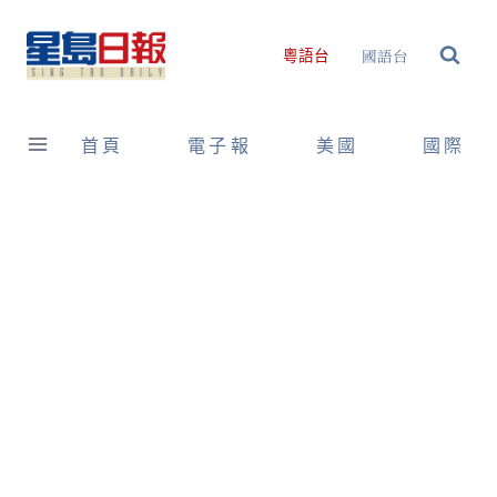
Skip
to
國語台
粵語台
content
首頁
電子報
美國
國際