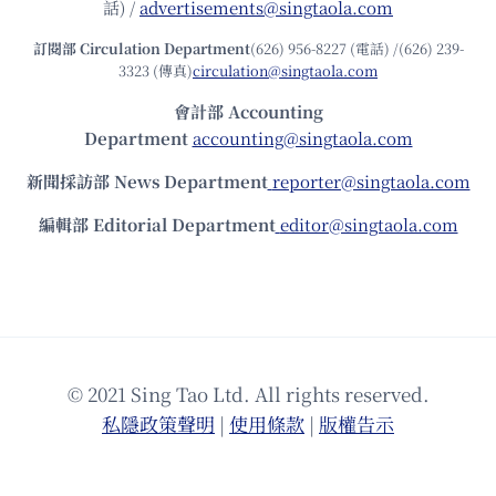
話) /
advertisements@singtaola.com
訂閱部 Circulation Department
(626) 956-8227 (電話) /(626) 239-
3323 (傳真)
circulation@singtaola.com
會計部 Accounting
Department
accounting@singtaola.com
新聞採訪部 News Department
reporter@singtaola.com
編輯部 Editorial Department
editor@singtaola.com
© 2021 Sing Tao Ltd. All rights reserved.
私隱政策聲明
|
使⽤條款
|
版權告⽰