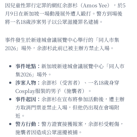
因兒童性罪行定罪的網紅余澎杉（Amos Yee），於5
月9日在新加坡一場動漫展外遭人毆打。警方到場後
將一名18歲涉案男子以公眾滋擾罪名逮捕。
事件發生於新達城會議展覽中心舉行的「同人市集
2026」場外，余澎杉此前已被主辦方禁止入場。
事件地點：
新加坡新達城會議展覽中心「同人市
集2026」場外。
涉案人物：
余澎杉（受害者）、一名18歲身穿
Cosplay服裝的男子（施襲者）。
事件起因：
余澎杉在宣布將參加活動後，遭主辦
方取消門票並禁止入場，但他仍出現在會場附
近。
警方行動：
警方證實接獲報案，余澎杉受輕傷，
施襲者因造成公眾滋擾被捕。