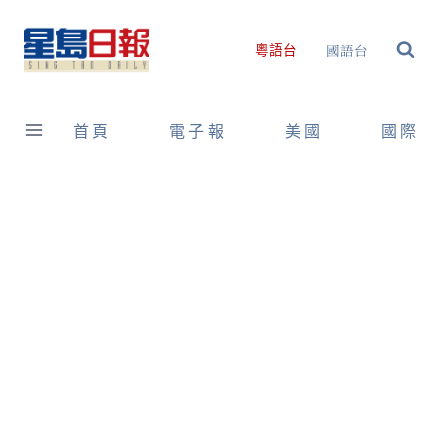
Skip
to
國語台
粵語台
content
首頁
電子報
美國
國際