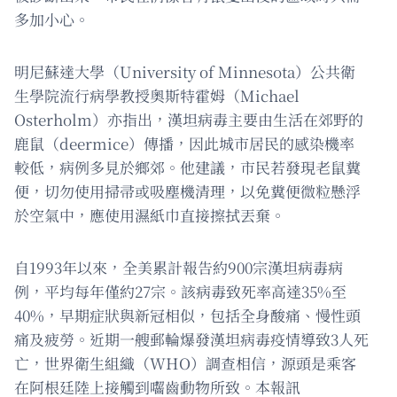
多加小心。
明尼蘇達大學（University of Minnesota）公共衛
生學院流行病學教授奧斯特霍姆（Michael
Osterholm）亦指出，漢坦病毒主要由生活在郊野的
鹿鼠（deermice）傳播，因此城市居民的感染機率
較低，病例多見於鄉郊。他建議，市民若發現老鼠糞
便，切勿使用掃帚或吸塵機清理，以免糞便微粒懸浮
於空氣中，應使用濕紙巾直接擦拭丟棄。
自1993年以來，全美累計報告約900宗漢坦病毒病
例，平均每年僅約27宗。該病毒致死率高達35%至
40%，早期症狀與新冠相似，包括全身酸痛、慢性頭
痛及疲勞。近期一艘郵輪爆發漢坦病毒疫情導致3人死
亡，世界衛生組織（WHO）調查相信，源頭是乘客
在阿根廷陸上接觸到囓齒動物所致。本報訊