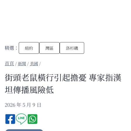
精選：
紐約
灣區
洛杉磯
/
新聞
/
美國
/
街頭老鼠橫行引起擔憂 專家指漢
坦傳播風險低
2026 年 5 月 9 日