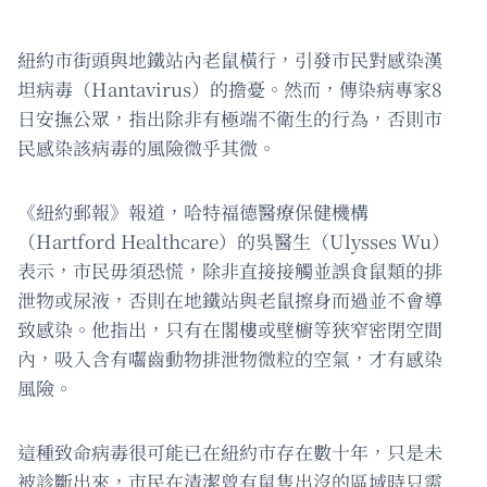
紐約市街頭與地鐵站內老鼠橫行，引發市民對感染漢
坦病毒（Hantavirus）的擔憂。然而，傳染病專家8
日安撫公眾，指出除非有極端不衛生的行為，否則市
民感染該病毒的風險微乎其微。
《紐約郵報》報道，哈特福德醫療保健機構
（Hartford Healthcare）的吳醫生（Ulysses Wu）
表示，市民毋須恐慌，除非直接接觸並誤食鼠類的排
泄物或尿液，否則在地鐵站與老鼠擦身而過並不會導
致感染。他指出，只有在閣樓或壁櫥等狹窄密閉空間
內，吸入含有囓齒動物排泄物微粒的空氣，才有感染
風險。
這種致命病毒很可能已在紐約市存在數十年，只是未
被診斷出來，市民在清潔曾有鼠隻出沒的區域時只需