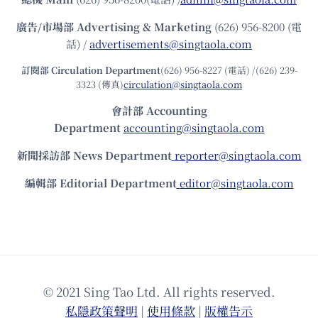
廣告/市場部
Advertising & Marketing
(626) 956-8200 (電
話) /
advertisements@singtaola.com
訂閱部 Circulation Department
(626) 956-8227 (電話) /(626) 239-
3323 (傳真)
circulation@singtaola.com
會計部 Accounting
Department
accounting@singtaola.com
新聞採訪部 News Department
reporter@singtaola.com
編輯部 Editorial Department
editor@singtaola.com
© 2021 Sing Tao Ltd. All rights reserved.
私隱政策聲明
|
使⽤條款
|
版權告⽰