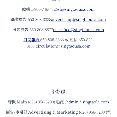
總機
1-800-746-4826
sf@singtaousa.com
商業廣告
650-808-8888
advertising@singtaousa.com
分類廣告
650-808-8877
classified@singtaousa.com
訂閱報紙
650-808-8866 或 短信 650-822-
8187
circulation@singtaousa.com
洛杉磯
總機
Main
(626) 956-8200(電話) /
admin@singtaola.com
廣告/市場部
Advertising & Marketing
(626) 956-8200 (電