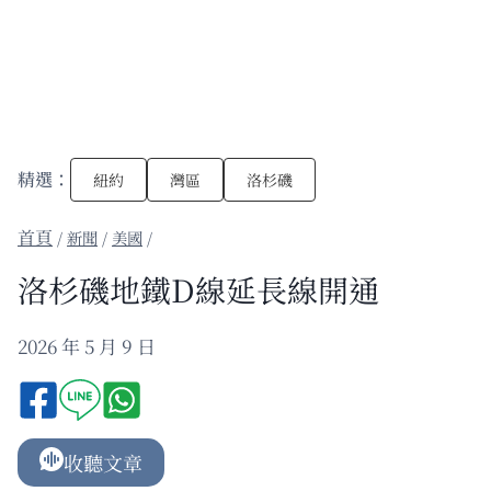
精選：
紐約
灣區
洛杉磯
/
新聞
/
美國
/
洛杉磯地鐵D線延長線開通
2026 年 5 月 9 日
收聽文章