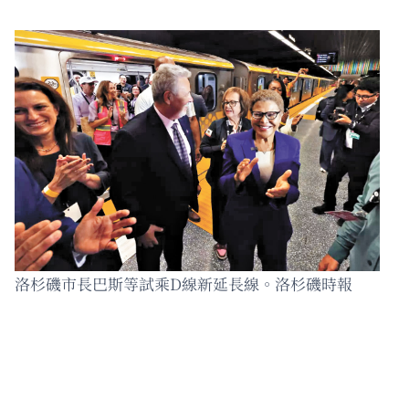
洛杉磯市長巴斯等試乘D線新延長線。洛杉磯時報