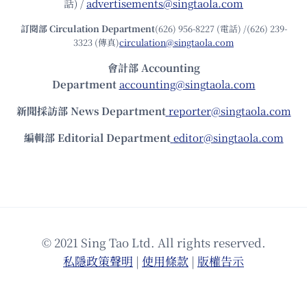
話) /
advertisements@singtaola.com
訂閱部 Circulation Department
(626) 956-8227 (電話) /(626) 239-
3323 (傳真)
circulation@singtaola.com
會計部 Accounting
Department
accounting@singtaola.com
新聞採訪部 News Department
reporter@singtaola.com
編輯部 Editorial Department
editor@singtaola.com
© 2021 Sing Tao Ltd. All rights reserved.
私隱政策聲明
|
使⽤條款
|
版權告⽰