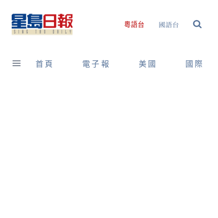
Skip
to
國語台
粵語台
content
首頁
電子報
美國
國際