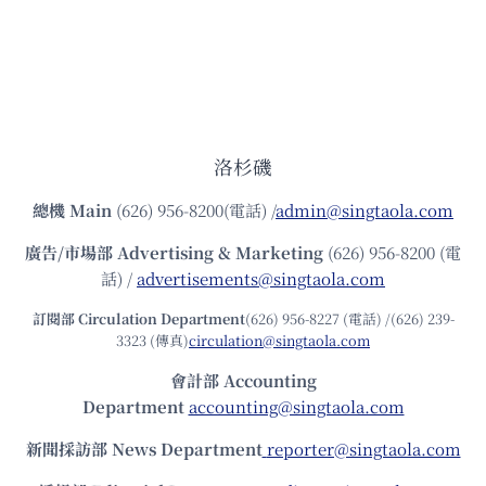
洛杉磯
總機
Main
(626) 956-8200(電話) /
admin@singtaola.com
廣告/市場部
Advertising & Marketing
(626) 956-8200 (電
話) /
advertisements@singtaola.com
訂閱部 Circulation Department
(626) 956-8227 (電話) /(626) 239-
3323 (傳真)
circulation@singtaola.com
會計部 Accounting
Department
accounting@singtaola.com
新聞採訪部 News Department
reporter@singtaola.com