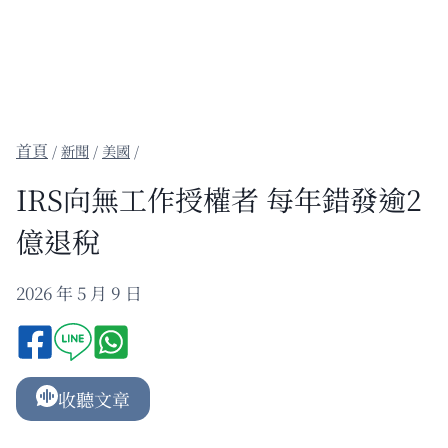
/
新聞
/
美國
/
IRS向無工作授權者 每年錯發逾2
億退稅
2026 年 5 月 9 日
收聽文章