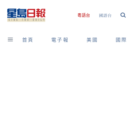
Skip
to
國語台
粵語台
content
首頁
電子報
美國
國際