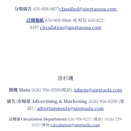
分類廣告
650-808-8877
classified@singtaousa.com
訂閱報紙
650-808-8866 或 短信 650-822-
8187
circulation@singtaousa.com
洛杉磯
總機
Main
(626) 956-8200(電話) /
admin@singtaola.com
廣告/市場部
Advertising & Marketing
(626) 956-8200 (電
話) /
advertisements@singtaola.com
訂閱部 Circulation Department
(626) 956-8227 (電話) /(626) 239-
3323 (傳真)
circulation@singtaola.com