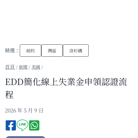
精選：
紐約
灣區
洛杉磯
/
新聞
/
美國
/
EDD簡化線上失業金申領認證流
程
2026 年 5 月 9 日