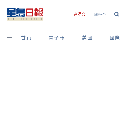
Skip
to
國語台
粵語台
content
首頁
電子報
美國
國際