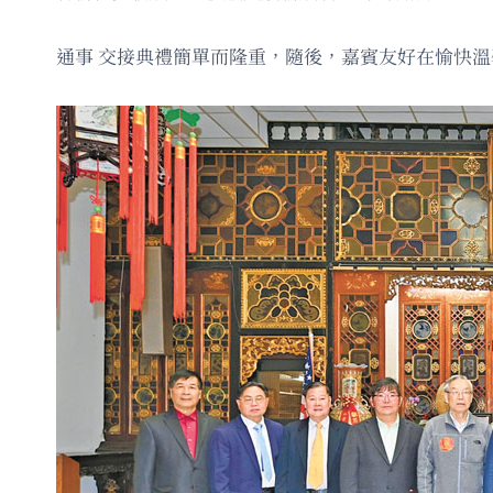
通事 交接典禮簡單而隆重，隨後，嘉賓友好在愉快