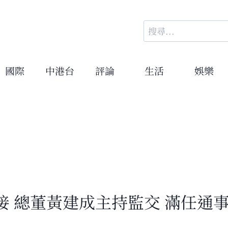
搜
尋
關
鍵
國際
中港台
評論
生活
娛樂
字:
 總董黃建成主持監交 滿任通