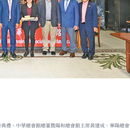
交接典禮。中華總會館總董暨陽和總會館主席黃建成、寧陽總