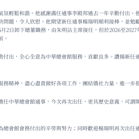
氣氛輕鬆和諧。他感謝滿任通事李殿邦過去一年辛勤付出。
決問題，令人欣慰。他期望新任通事楊瑞明順利接棒，並勉
月2日卸下總董職務，由朱明沾主席接任，但於2026至20
前。
勤付出，全心全意為中華總會館服務，貢獻良多。讚揚新任
服務精神，盡心盡責做好各項工作，團結僑社力量，進一步
擔任中華總會館通事，今次再次出任，更具歷史意義，可謂
為總會館會務付出的辛勞與努力；同時歡迎楊瑞明再次出任