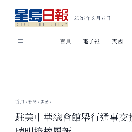
Skip
to
2026 年 8 月 6 日
content
首頁
電子報
美國
/
新聞
/
美國
/
駐美中華總會館舉行通事交接
瑞明接棒履新