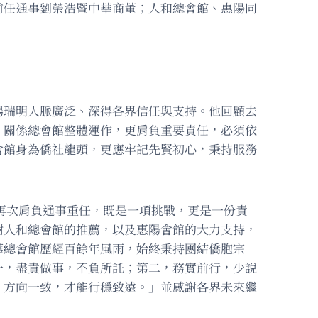
前任通事劉榮浩暨中華商董；人和總會館、惠陽同
楊瑞明人脈廣泛、深得各界信任與支持。他回顧去
，關係總會館整體運作，更肩負重要責任，必須依
會館身為僑社龍頭，更應牢記先賢初心，秉持服務
再次肩負通事重任，既是一項挑戰，更是一份責
謝人和總會館的推薦，以及惠陽會館的大力支持，
華總會館歷經百餘年風雨，始終秉持團結僑胞宗
一，盡責做事，不負所託；第二，務實前行，少說
；方向一致，才能行穩致遠。」並感謝各界未來繼