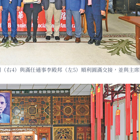
明（右4）與滿任通事李殿邦（左5）順利圓滿交接，並與主