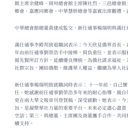
館主席余健峰、岡州總會館主席陳社烈、三邑總會館
鄉會、嘉應同鄉會、中華慧妍總會等嘉賓出席觀禮。
中華總會館總董黃建成監交，新任通事楊瑞明與滿任
滿任通事李殿邦致退職詞表示：今天欣見僑界首長、
年由前任通事劉榮浩手中接棒，肩負重任。並表示服
循先賢所訂方針，延續優良傳統，為僑社謀求福祉，
社群宗旨，團結僑胞，維護華人權益，繼續為華人社
新任通事楊瑞明致就職詞時表示： 十一年前，自己
任。她感謝前任通事劉榮浩多年來的耐心指導，親自
更在兩大華文報章刊登賀稿，深受感動。她表示，今
旨，是凝聚華社力量的重要平台。未來必定盡心盡責
空話；第三，與總董、主席團及商董攜手合作，共同
續支持。