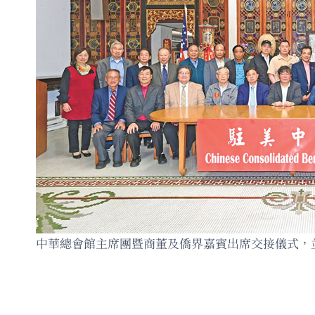
中華總會館主席團暨商董及僑界嘉賓出席交接儀式，