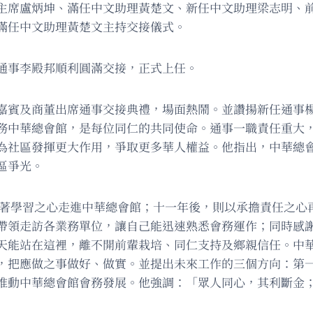
主席盧炳坤、滿任中文助理黃楚文、新任中文助理梁志明、
滿任中文助理黃楚文主持交接儀式。
通事李殿邦順利圓滿交接，正式上任。
嘉賓及商董出席通事交接典禮，場面熱鬧。並讚揚新任通事
務中華總會館，是每位同仁的共同使命。通事一職責任重大
為社區發揮更大作用，爭取更多華人權益。他指出，中華總
區爭光。
懷著學習之心走進中華總會館；十一年後，則以承擔責任之心
帶領走訪各業務單位，讓自己能迅速熟悉會務運作；同時感
天能站在這裡，離不開前輩栽培、同仁支持及鄉親信任。中
，把應做之事做好、做實。並提出未來工作的三個方向：第
推動中華總會館會務發展。他強調：「眾人同心，其利斷金