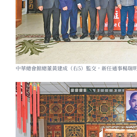
中華總會館總董黃建成（右5）監交，新任通事楊瑞