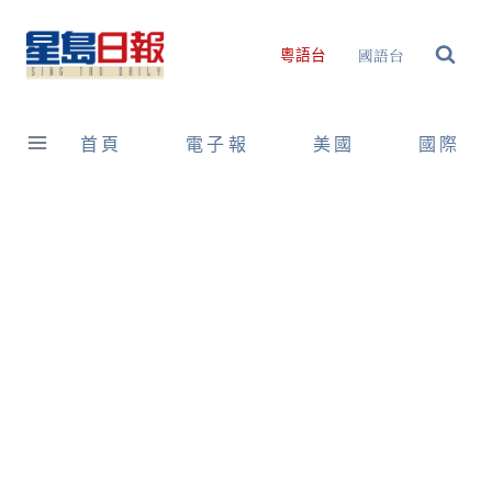
Skip
to
國語台
粵語台
content
首頁
電子報
美國
國際