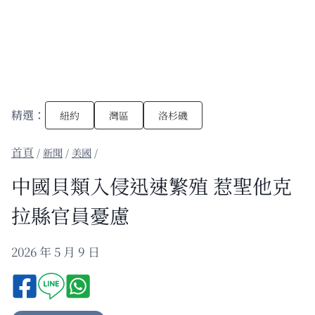
精選：
紐約
灣區
洛杉磯
/
新聞
/
美國
/
中國貝類入侵迅速繁殖 惹聖他克
拉縣官員憂慮
2026 年 5 月 9 日