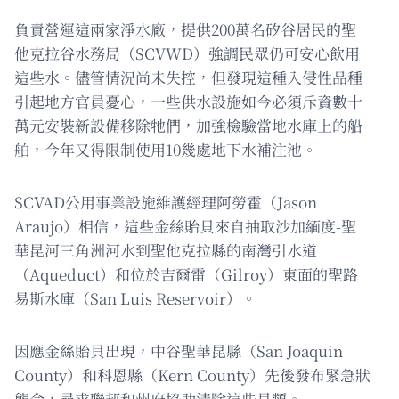
負責營運這兩家淨水廠，提供200萬名矽谷居民的聖
他克拉谷水務局（SCVWD）強調民眾仍可安心飲用
這些水。儘管情況尚未失控，但發現這種入侵性品種
引起地方官員憂心，一些供水設施如今必須斥資數十
萬元安裝新設備移除牠們，加強檢驗當地水庫上的船
舶，今年又得限制使用10幾處地下水補注池。
SCVAD公用事業設施維護經理阿勞霍（Jason
Araujo）相信，這些金絲貽貝來自抽取沙加緬度-聖
華昆河三角洲河水到聖他克拉縣的南灣引水道
（Aqueduct）和位於吉爾雷（Gilroy）東面的聖路
易斯水庫（San Luis Reservoir）。
因應金絲貽貝出現，中谷聖華昆縣（San Joaquin
County）和科恩縣（Kern County）先後發布緊急狀
態令，尋求聯邦和州府協助清除這些貝類。