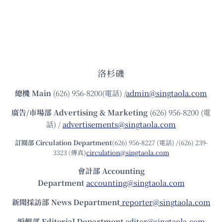
洛杉磯
總機
Main
(626) 956-8200(電話) /
admin@singtaola.com
廣告/市場部
Advertising & Marketing
(626) 956-8200 (電
話) /
advertisements@singtaola.com
訂閱部 Circulation Department
(626) 956-8227 (電話) /(626) 239-
3323 (傳真)
circulation@singtaola.com
會計部 Accounting
Department
accounting@singtaola.com
新聞採訪部 News Department
reporter@singtaola.com
編輯部 Editorial Department
editor@singtaola.com