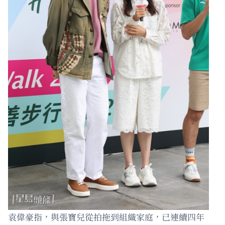
袁偉豪指，與張寶兒從拍拖到組織家庭，已連續四年