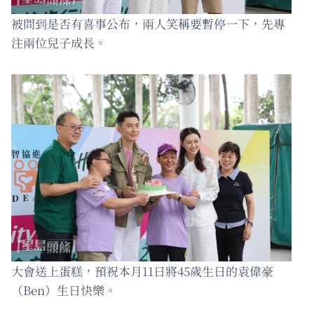
被問到是否有喜事公布，兩人笑稱要暫停一下，先專
注兩位兒子成長。
大會送上蛋糕，預祝本月11日將45歲生日的袁偉豪
（Ben）生日快樂。