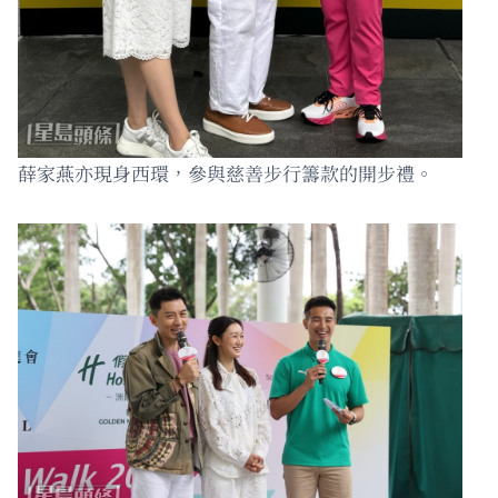
薛家燕亦現身西環，參與慈善步行籌款的開步禮。