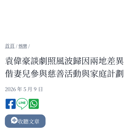
/
娛樂
/
袁偉豪談劇照風波歸因兩地差異
偕妻兒參與慈善活動與家庭計劃
2026 年 5 月 9 日
收聽文章