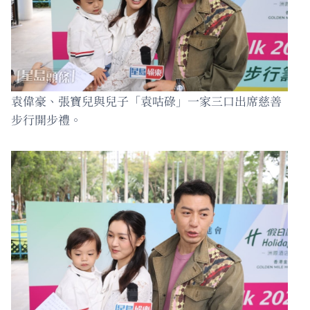
袁偉豪、張寶兒與兒子「袁咕碌」一家三口出席慈善
步行開步禮。