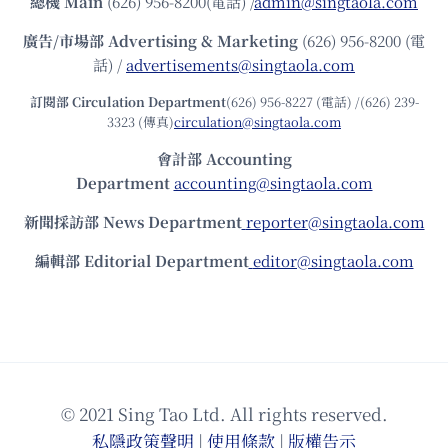
總機
Main
(626) 956-8200(電話) /
admin@singtaola.com
廣告/市場部
Advertising & Marketing
(626) 956-8200 (電
話) /
advertisements@singtaola.com
訂閱部 Circulation Department
(626) 956-8227 (電話) /(626) 239-
3323 (傳真)
circulation@singtaola.com
會計部 Accounting
Department
accounting@singtaola.com
新聞採訪部 News Department
reporter@singtaola.com
編輯部 Editorial Department
editor@singtaola.com
© 2021 Sing Tao Ltd. All rights reserved.
私隱政策聲明
|
使⽤條款
|
版權告⽰