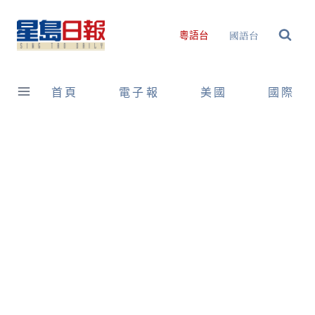
Skip
to
國語台
粵語台
content
首頁
電子報
美國
國際