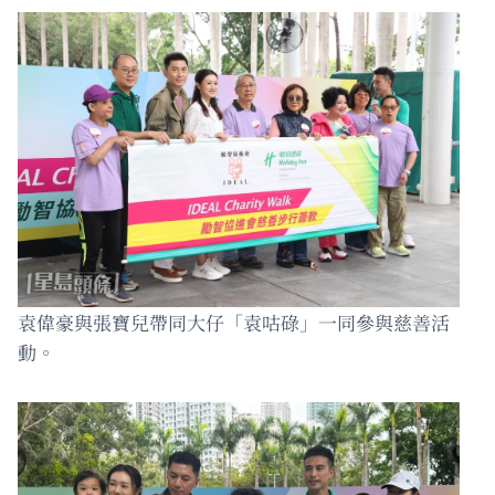
袁偉豪與張寶兒帶同大仔「袁咕碌」一同參與慈善活
動。