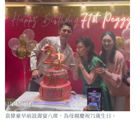
袁偉豪早前設壽宴八席，為母親慶祝71歲生日。