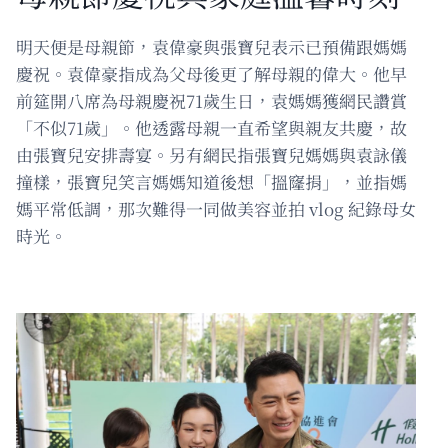
明天便是母親節，袁偉豪與張寶兒表示已預備跟媽媽
慶祝。袁偉豪指成為父母後更了解母親的偉大。他早
前筵開八席為母親慶祝71歲生日，袁媽媽獲網民讚賞
「不似71歲」。他透露母親一直希望與親友共慶，故
由張寶兒安排壽宴。另有網民指張寶兒媽媽與袁詠儀
撞樣，張寶兒笑言媽媽知道後想「搵窿捐」，並指媽
媽平常低調，那次難得一同做美容並拍 vlog 紀錄母女
時光。