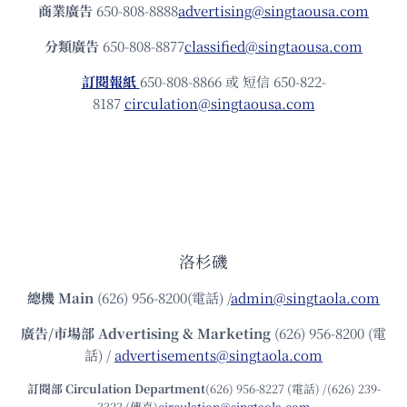
商業廣告
650-808-8888
advertising@singtaousa.com
分類廣告
650-808-8877
classified@singtaousa.com
訂閱報紙
650-808-8866 或 短信 650-822-
8187
circulation@singtaousa.com
洛杉磯
總機
Main
(626) 956-8200(電話) /
admin@singtaola.com
廣告/市場部
Advertising & Marketing
(626) 956-8200 (電
話) /
advertisements@singtaola.com
訂閱部 Circulation Department
(626) 956-8227 (電話) /(626) 239-
3323 (傳真)
circulation@singtaola.com