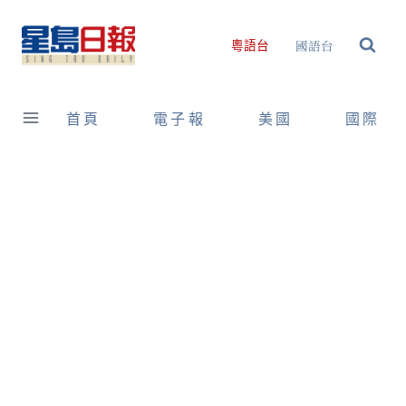
Skip
to
國語台
粵語台
content
首頁
電子報
美國
國際