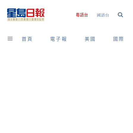
Skip
to
國語台
粵語台
content
首頁
電子報
美國
國際