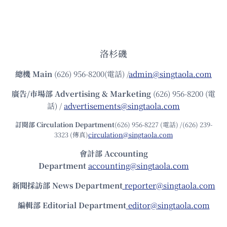
洛杉磯
總機
Main
(626) 956-8200(電話) /
admin@singtaola.com
廣告/市場部
Advertising & Marketing
(626) 956-8200 (電
話) /
advertisements@singtaola.com
訂閱部 Circulation Department
(626) 956-8227 (電話) /(626) 239-
3323 (傳真)
circulation@singtaola.com
會計部 Accounting
Department
accounting@singtaola.com
新聞採訪部 News Department
reporter@singtaola.com
編輯部 Editorial Department
editor@singtaola.com