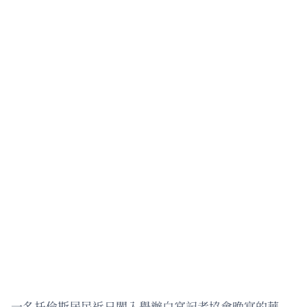
一名托倫斯居民近日闖入舉辦白宮記者協會晚宴的華