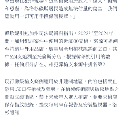
會出現在犯罪現場。這些槍被用於殺人、傷人、搶劫
和恐嚇，為洛杉磯縣居民造成無法估量的傷害，我們
應動用一切可用手段保護民眾。」
韓珍妮引述加州司法局資料指出，2022年至2024年
間，加州犯罪案件中使用的近8000支槍，來源可追溯
至特納戶外用品店，數量居全州槍械經銷商之首，其
中624支追溯至托倫斯分店。根據韓珍妮引用的數
據，托倫斯分店在加州犯罪槍支來源中排名第2。
現行縣級槍支條例適用於非建制地區，內容包括禁止
銷售.50口徑槍械及彈藥，在槍械經銷商與敏感地點之
間設立緩衝區，禁止未成年人進入槍店，並要求槍店
保存指紋記錄、提交每周庫存報告及安裝監視器。洛
杉磯訊