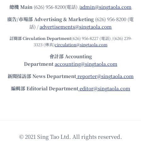
總機
Main
(626) 956-8200(電話) /
admin@singtaola.com
廣告/市場部
Advertising & Marketing
(626) 956-8200 (電
話) /
advertisements@singtaola.com
訂閱部 Circulation Department
(626) 956-8227 (電話) /(626) 239-
3323 (傳真)
circulation@singtaola.com
會計部 Accounting
Department
accounting@singtaola.com
新聞採訪部 News Department
reporter@singtaola.com
編輯部 Editorial Department
editor@singtaola.com
© 2021 Sing Tao Ltd. All rights reserved.