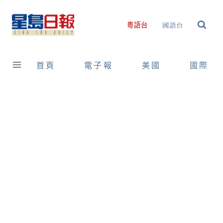
Skip
to
國語台
粵語台
content
首頁
電子報
美國
國際