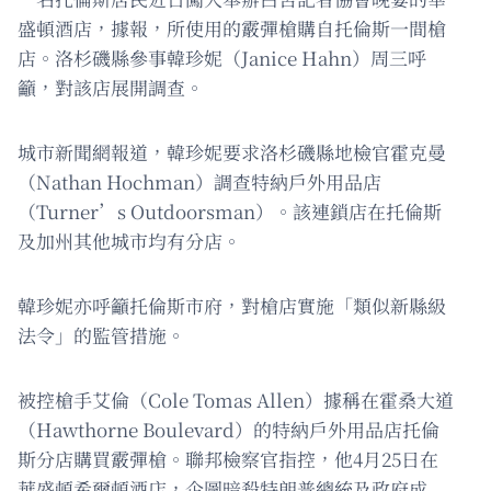
盛頓酒店，據報，所使用的霰彈槍購自托倫斯一間槍
店。洛杉磯縣參事韓珍妮（Janice Hahn）周三呼
籲，對該店展開調查。
城市新聞網報道，韓珍妮要求洛杉磯縣地檢官霍克曼
（Nathan Hochman）調查特納戶外用品店
（Turner’s Outdoorsman）。該連鎖店在托倫斯
及加州其他城市均有分店。
韓珍妮亦呼籲托倫斯市府，對槍店實施「類似新縣級
法令」的監管措施。
被控槍手艾倫（Cole Tomas Allen）據稱在霍桑大道
（Hawthorne Boulevard）的特納戶外用品店托倫
斯分店購買霰彈槍。聯邦檢察官指控，他4月25日在
華盛頓希爾頓酒店，企圖暗殺特朗普總統及政府成