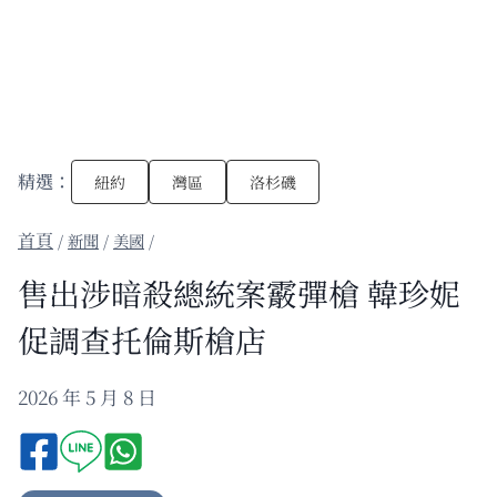
精選：
紐約
灣區
洛杉磯
/
新聞
/
美國
/
售出涉暗殺總統案霰彈槍 韓珍妮
促調查托倫斯槍店
2026 年 5 月 8 日