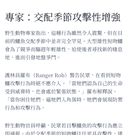
專家：交配季節攻擊性增強
野生動物專家指出，這種行為雖然令人震驚，但在目
前的鱷魚交配季節中並非完全罕見。大型雄性短吻鱷
會為了競爭而驅趕年輕雄性，迫使後者尋找新的棲息
地，進而引發地盤爭鬥。
護林員羅布（Ranger Rob）警告民眾，在看到短吻
鱷攻擊行為時絕不應介入。「當牠們認為自己的生命
受到威脅時，也會處於緊張狀態，」羅布解釋說。
「當你困住牠們、逼牠們入角落時，牠們會展現防禦
行為和攻擊行為。
野生動物官員呼籲，民眾若目擊鱷魚的攻擊行為應立
即通報。由於交配季節的短吻鱷往往更具攻擊性，建