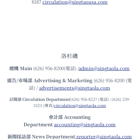
8187
circulation@singtaousa.com
洛杉磯
總機
Main
(626) 956-8200(電話) /
admin@singtaola.com
廣告/市場部
Advertising & Marketing
(626) 956-8200 (電
話) /
advertisements@singtaola.com
訂閱部 Circulation Department
(626) 956-8227 (電話) /(626) 239-
3323 (傳真)
circulation@singtaola.com
會計部 Accounting
Department
accounting@singtaola.com
新聞採訪部 News Department
reporter@singtaola.com