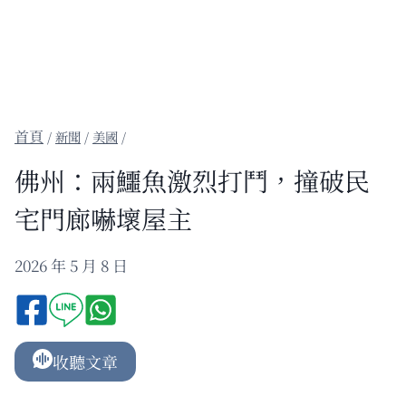
/
新聞
/
美國
/
佛州：兩鱷魚激烈打鬥，撞破民
宅門廊嚇壞屋主
2026 年 5 月 8 日
收聽文章