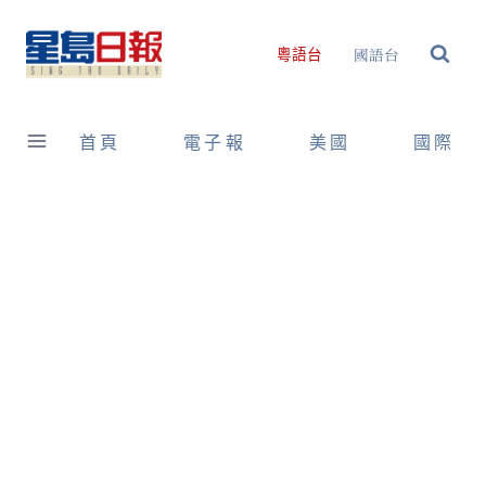
Skip
to
國語台
粵語台
content
首頁
電子報
美國
國際