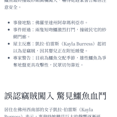
意安全。
事發地點：佛羅里達州阿韋瑪利亞市。
事件經過：兩隻短吻鱷激烈打鬥，撞破民宅的紗
網門廊。
屋主反應：凱拉·伯雷斯（Kayla Burress）起初
以為是竊賊，因其嬰兒正在附近睡覺。
專家警告：目前為鱷魚交配季節，雄性鱷魚為爭
奪地盤更具攻擊性，民眾切勿靠近。
誤認竊賊闖入 驚見鱷魚血鬥
居住在佛州西南部的女子凱拉·伯雷斯（Kayla
Burress）表示，事發時她聽見巨大的聲響逐漸逼