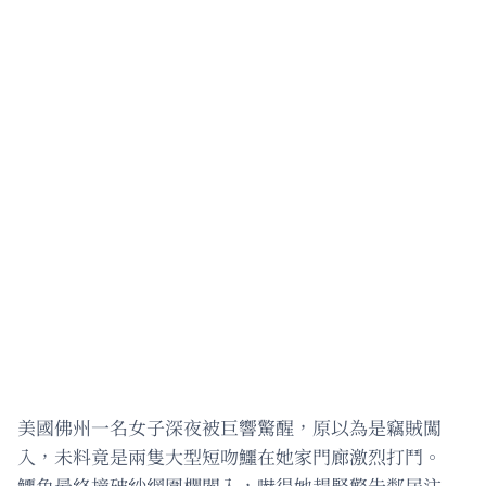
美國佛州一名女子深夜被巨響驚醒，原以為是竊賊闖
入，未料竟是兩隻大型短吻鱷在她家門廊激烈打鬥。
鱷魚最終撞破紗網圍欄闖入，嚇得她趕緊警告鄰居注