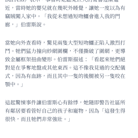
近，當時她的嬰兒就在幾呎外睡覺，讓她一度以為有
竊賊闖入家中。「我從未想過短吻鱷會進入我的門
廊，」伯雷斯說。
當她向外查看時，驚見兩隻大型短吻鱷正陷入激烈打
鬥。牠們猛力撞向紗網圍欄，不僅撕破了圍網，更導
致金屬框架扭曲變形。伯雷斯描述：「看起來牠們絕
對是在爭奪地盤或其他東西。這不像我見過的交配儀
式，因為有血跡，而且其中一隻的後腿被另一隻咬在
顎中。」
這起驚悚事件讓伯雷斯心有餘悸，她隨即警告社區所
有鄰居要看管好自己的孩子和寵物，因為「這發生得
很快，而且牠們非常強壯。」