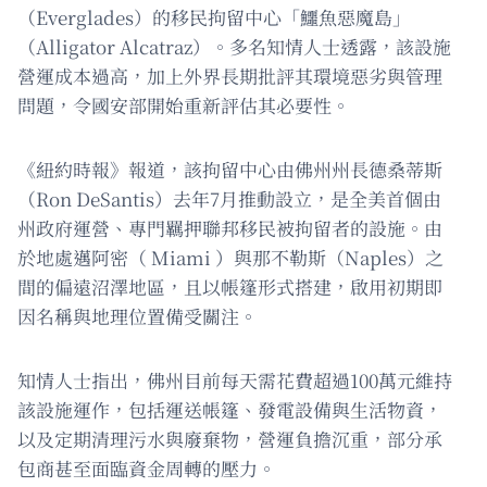
（Everglades）的移民拘留中心「鱷魚惡魔島」
（Alligator Alcatraz）。多名知情人士透露，該設施
營運成本過高，加上外界長期批評其環境惡劣與管理
問題，令國安部開始重新評估其必要性。
《紐約時報》報道，該拘留中心由佛州州長德桑蒂斯
（Ron DeSantis）去年7月推動設立，是全美首個由
州政府運營、專門羈押聯邦移民被拘留者的設施。由
於地處邁阿密（ Miami ）與那不勒斯（Naples）之
間的偏遠沼澤地區，且以帳篷形式搭建，啟用初期即
因名稱與地理位置備受關注。
知情人士指出，佛州目前每天需花費超過100萬元維持
該設施運作，包括運送帳篷、發電設備與生活物資，
以及定期清理污水與廢棄物，營運負擔沉重，部分承
包商甚至面臨資金周轉的壓力。