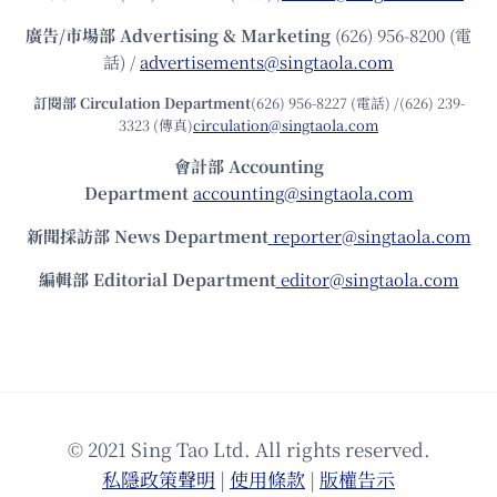
廣告/市場部
Advertising & Marketing
(626) 956-8200 (電
話) /
advertisements@singtaola.com
訂閱部 Circulation Department
(626) 956-8227 (電話) /(626) 239-
3323 (傳真)
circulation@singtaola.com
會計部 Accounting
Department
accounting@singtaola.com
新聞採訪部 News Department
reporter@singtaola.com
編輯部 Editorial Department
editor@singtaola.com
© 2021 Sing Tao Ltd. All rights reserved.
私隱政策聲明
|
使⽤條款
|
版權告⽰