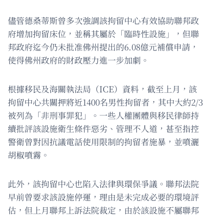
儘管德桑蒂斯曾多次強調該拘留中心有效協助聯邦政
府增加拘留床位，並稱其屬於「臨時性設施」，但聯
邦政府迄今仍未批准佛州提出的6.08億元補償申請，
使得佛州政府的財政壓力進一步加劇。
根據移民及海關執法局（ICE）資料，截至上月，該
拘留中心共關押將近1400名男性拘留者，其中大約2/3
被列為「非刑事罪犯」。一些人權團體與移民律師持
續批評該設施衛生條件惡劣、管理不人道，甚至指控
警衛曾對因抗議電話使用限制的拘留者施暴，並噴灑
胡椒噴霧。
此外，該拘留中心也陷入法律與環保爭議。聯邦法院
早前曾要求該設施停運，理由是未完成必要的環境評
估，但上月聯邦上訴法院裁定，由於該設施不屬聯邦