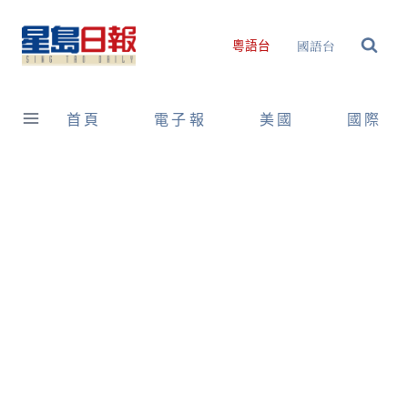
Skip
to
國語台
粵語台
content
首頁
電子報
美國
國際