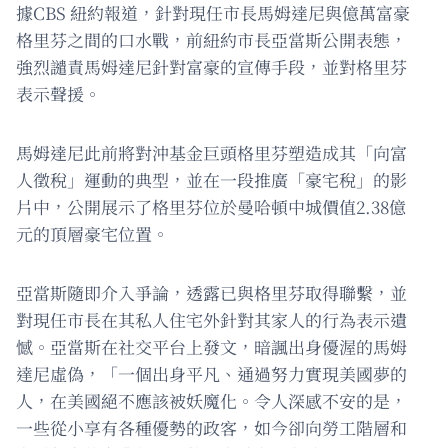
據CBS 紐約報道，針對現任市長馬姆達尼與億萬富豪
格里芬之間的口水戰，前紐約市長亞當斯公開表態，
強烈譴責馬姆達尼針對富豪的宣傳手段，並對格里芬
表示聲援。
馬姆達尼此前將對沖基金巨頭格里芬塑造成其「向富
人徵稅」運動的典型，並在一段推廣「豪宅稅」的影
片中，公開展示了格里芬位於曼哈頓中城價值2.38億
元的頂層豪宅位置。
亞當斯隨即介入爭論，透露已與格里芬取得聯繫，並
對現任市長在其私人住宅外針對其家人的行為表示遺
憾。亞當斯在社交平台上發文，暗諷出身優渥的馬姆
達尼虛偽，「一個出身平凡、通過努力實現美國夢的
人，在美國絕不應該被妖魔化。令人深感不安的是，
一些從小享有各種優勢的政客，如今卻向勞工階層和