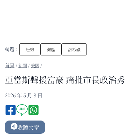
精選：
紐約
灣區
洛杉磯
/
新聞
/
美國
/
亞當斯聲援富豪 痛批市長政治秀
2026 年 5 月 8 日
收聽文章