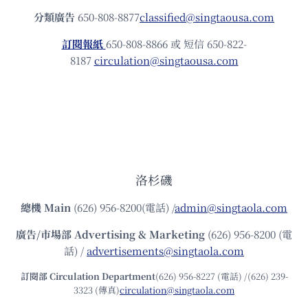
分類廣告
650-808-8877
classified@singtaousa.com
訂閱報紙
650-808-8866 或 短信 650-822-
8187
circulation@singtaousa.com
洛杉磯
總機
Main
(626) 956-8200(電話) /
admin@singtaola.com
廣告/市場部
Advertising & Marketing
(626) 956-8200 (電
話) /
advertisements@singtaola.com
訂閱部 Circulation Department
(626) 956-8227 (電話) /(626) 239-
3323 (傳真)
circulation@singtaola.com