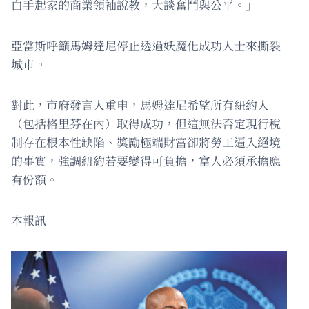
白手起家的商業領袖說教，大談奮鬥與公平。」
亞當斯呼籲馬姆達尼停止透過妖魔化成功人士來撕裂
城市。
對此，市府發言人重申，馬姆達尼希望所有紐約人
（包括格里芬在內）取得成功，但這無法否定現行稅
制存在根本性缺陷、獎勵極端財富卻將勞工逼入絕境
的事實，強調紐約若要變得可負擔，富人必須承擔應
有份額。
本報訊