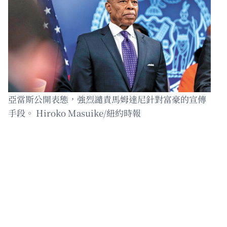
亞當斯公開表態，強烈譴責馬姆達尼針對富豪的宣傳
手段。 Hiroko Masuike/紐約時報