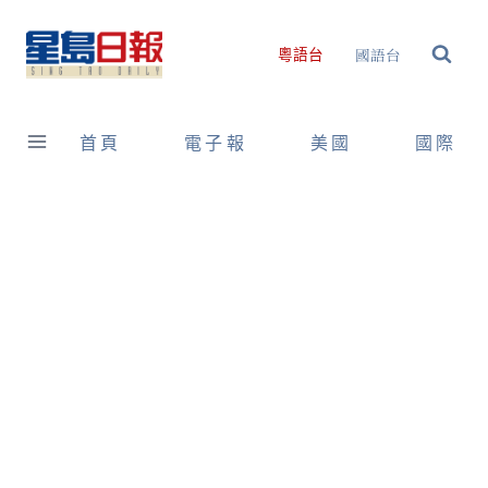
Skip
to
國語台
粵語台
content
首頁
電子報
美國
國際