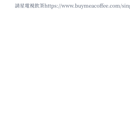
請星電視飲茶https://www.buymeacoffee.com/sing