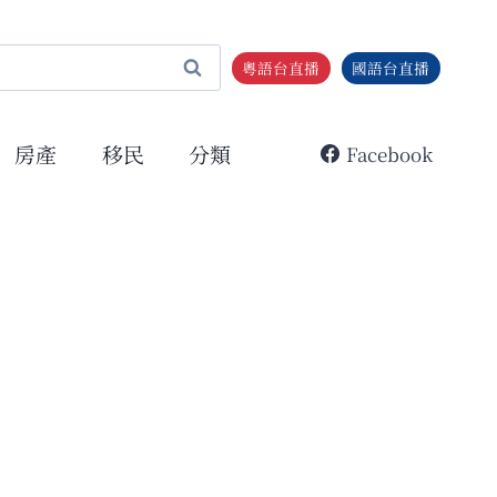
粵語台直播
國語台直播
房產
移民
分類
Facebook