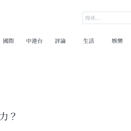
搜
尋
關
鍵
國際
中港台
評論
生活
娛樂
字:
力？