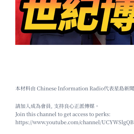
本材料由 Chinese Information Rad
請加入成為會員, 支持良心正派傳媒。
Join this channel to get access to perks:
https://www.youtube.com/channel/UCYWSlgQ