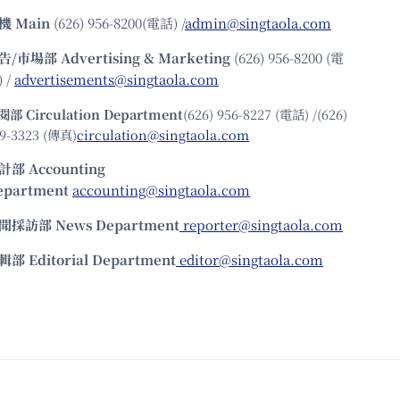
機
Main
(626) 956-8200(電話) /
admin@singtaola.com
告/市場部
Advertising & Marketing
(626) 956-8200 (電
 /
advertisements@singtaola.com
閱部 Circulation Department
(626) 956-8227 (電話) /(626)
9-3323 (傳真)
circulation@singtaola.com
計部 Accounting
epartment
accounting@singtaola.com
聞採訪部 News Department
reporter@singtaola.com
輯部 Editorial Department
editor@singtaola.com