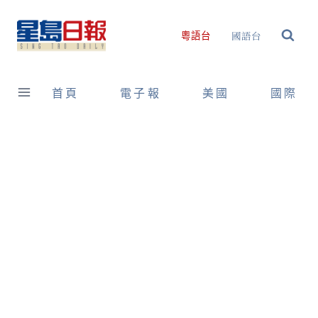
Skip
to
國語台
粵語台
content
首頁
電子報
美國
國際