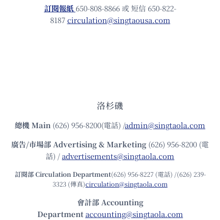
訂閱報紙
650-808-8866 或 短信 650-822-
8187
circulation@singtaousa.com
洛杉磯
總機
Main
(626) 956-8200(電話) /
admin@singtaola.com
廣告/市場部
Advertising & Marketing
(626) 956-8200 (電
話) /
advertisements@singtaola.com
訂閱部 Circulation Department
(626) 956-8227 (電話) /(626) 239-
3323 (傳真)
circulation@singtaola.com
會計部 Accounting
Department
accounting@singtaola.com