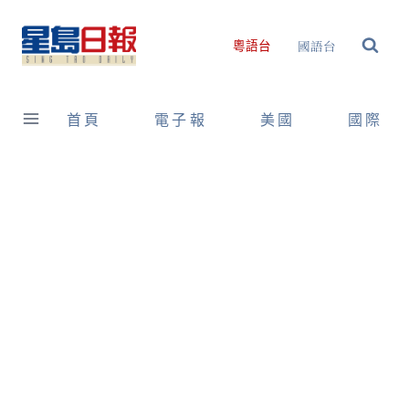
Skip
to
國語台
粵語台
content
首頁
電子報
美國
國際