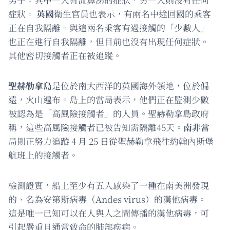
症狀。
英國
衛生官員也表示，有兩名中途回國的乘客
正在自我隔離。與這兩名乘客有過接觸的「少數人」
也正在進行自我隔離，但目前也沒有出現任何症狀。
其他密切接觸者正在被追蹤。
聖赫勒拿島
是位於南大西洋的英國海外領地，位於偏
遠，火山遍布。島上的當局表示，他們正在監測少數
被認為是「高風險接觸者」的人員。聖赫勒拿島政府
稱，這些高風險接觸者已被告知需隔離45天。
南非
當
局則正努力追蹤 4 月 25 日從聖赫勒拿飛往約翰內斯堡
航班上的接觸者。
檢測證實，船上至少有五人感染了一種在南美洲發現
的、名為安第斯病毒（Andes virus）的漢他病毒。
這是唯一已知可以在人與人之間傳播的漢他病毒，可
引起嚴重且通常致命的肺部疾病。