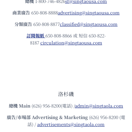
總機
1-800-746-4826
sf@singtaousa.com
商業廣告
650-808-8888
advertising@singtaousa.com
分類廣告
650-808-8877
classified@singtaousa.com
訂閱報紙
650-808-8866 或 短信 650-822-
8187
circulation@singtaousa.com
洛杉磯
總機
Main
(626) 956-8200(電話) /
admin@singtaola.com
廣告/市場部
Advertising & Marketing
(626) 956-8200 (電
話) /
advertisements@singtaola.com