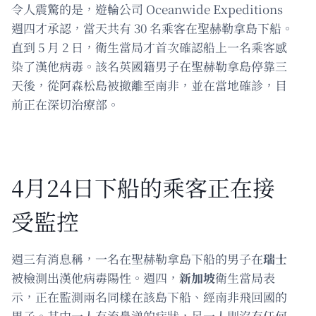
令人震驚的是，遊輪公司 Oceanwide Expeditions
週四才承認，當天共有 30 名乘客在聖赫勒拿島下船。
直到 5 月 2 日，衛生當局才首次確認船上一名乘客感
染了漢他病毒。該名英國籍男子在聖赫勒拿島停靠三
天後，從阿森松島被撤離至南非，並在當地確診，目
前正在深切治療部。
4月24日下船的乘客正在接
受監控
週三有消息稱，一名在聖赫勒拿島下船的男子在
瑞士
被檢測出漢他病毒陽性。週四，
新加坡
衛生當局表
示，正在監測兩名同樣在該島下船、經南非飛回國的
男子。其中一人有流鼻涕的症狀，另一人則沒有任何