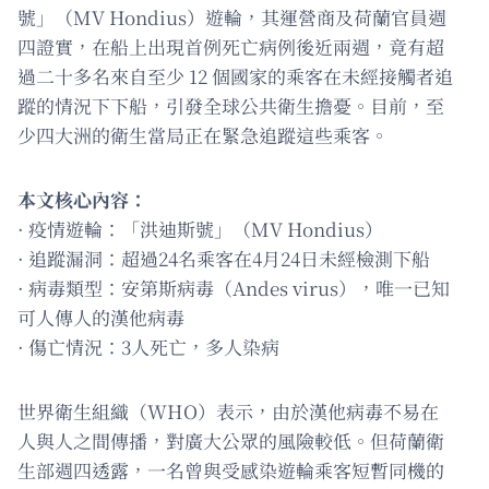
號」（MV Hondius）遊輪，其運營商及荷蘭官員週
四證實，在船上出現首例死亡病例後近兩週，竟有超
過二十多名來自至少 12 個國家的乘客在未經接觸者追
蹤的情況下下船，引發全球公共衛生擔憂。目前，至
少四大洲的衛生當局正在緊急追蹤這些乘客。
本文核心內容：
· 疫情遊輪：「洪迪斯號」（MV Hondius）
· 追蹤漏洞：超過24名乘客在4月24日未經檢測下船
· 病毒類型：安第斯病毒（Andes virus），唯一已知
可人傳人的漢他病毒
· 傷亡情況：3人死亡，多人染病
世界衛生組織（WHO）表示，由於漢他病毒不易在
人與人之間傳播，對廣大公眾的風險較低。但荷蘭衛
生部週四透露，一名曾與受感染遊輪乘客短暫同機的