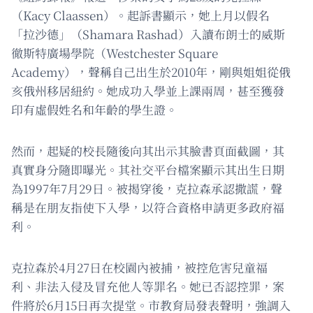
（Kacy Claassen）。起訴書顯示，她上月以假名
「拉沙德」（Shamara Rashad）入讀布朗士的威斯
徹斯特廣場學院（Westchester Square
Academy），聲稱自己出生於2010年，剛與姐姐從俄
亥俄州移居紐約。她成功入學並上課兩周，甚至獲發
印有虛假姓名和年齡的學生證。
然而，起疑的校長隨後向其出示其臉書頁面截圖，其
真實身分隨即曝光。其社交平台檔案顯示其出生日期
為1997年7月29日。被揭穿後，克拉森承認撒謊，聲
稱是在朋友指使下入學，以符合資格申請更多政府福
利。
克拉森於4月27日在校園內被捕，被控危害兒童福
利、非法入侵及冒充他人等罪名。她已否認控罪，案
件將於6月15日再次提堂。市教育局發表聲明，強調入