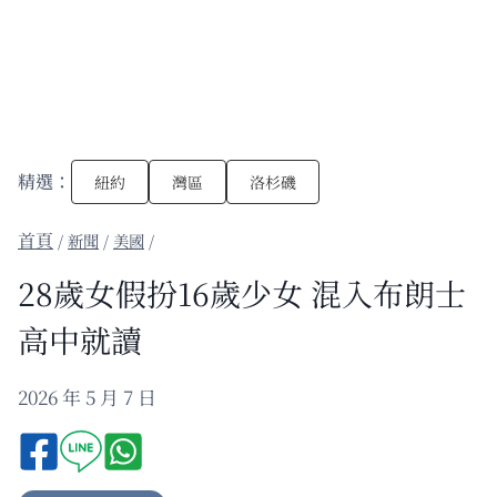
精選：
紐約
灣區
洛杉磯
/
新聞
/
美國
/
28歲女假扮16歲少女 混入布朗士
高中就讀
2026 年 5 月 7 日