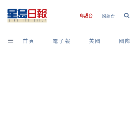
Skip
to
國語台
粵語台
content
首頁
電子報
美國
國際