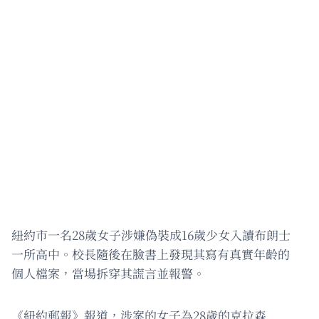
紐約市一名28歲女子涉嫌偽裝成16歲少女入讀布朗士
一所高中。校長隨後在臉書上發現其寫有真實年齡的
個人檔案，當場拆穿其謊言並報警。
《紐約郵報》報道，涉案的女子為28歲的克拉森