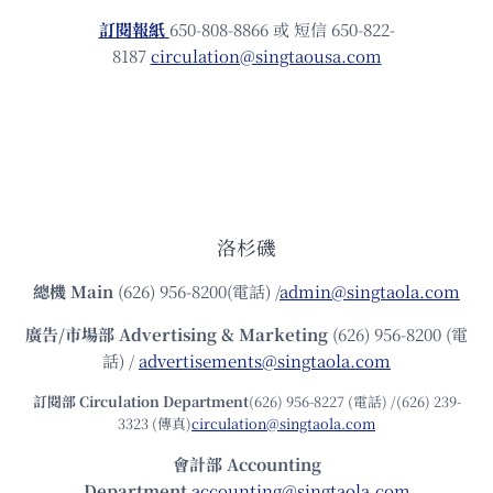
訂閱報紙
650-808-8866 或 短信 650-822-
8187
circulation@singtaousa.com
洛杉磯
總機
Main
(626) 956-8200(電話) /
admin@singtaola.com
廣告/市場部
Advertising & Marketing
(626) 956-8200 (電
話) /
advertisements@singtaola.com
訂閱部 Circulation Department
(626) 956-8227 (電話) /(626) 239-
3323 (傳真)
circulation@singtaola.com
會計部 Accounting
Department
accounting@singtaola.com