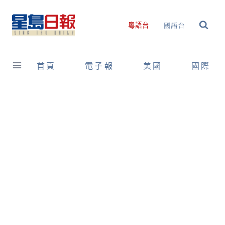
Skip
to
國語台
粵語台
content
首頁
電子報
美國
國際