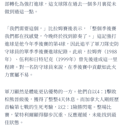
部轉化為強打進球，這支球隊在過去一個多月裏從未
做到過這一點。
「我們需要這個，」比拉姆賽後表示，「整個季後賽
我們都在找感覺，今晚終於找到節奏了。」這記強打
進球是他今年季後賽的第4球，因此追平了軍刀隊史防
守球員的單季季後賽進球紀錄。此前，拉姆齊（1988
年）、伍利和日特尼克（1999年）曾先後達成這一里
程碑。對一名防守球員來說，在季後賽中貢獻如此火
力實屬不易。
軍刀顯然是體能更佔優勢的一方。他們自以4：1擊敗
棕熊晉級後，獲得了整整4天休息。而加拿大人剛經歷
首輪第七戰的生死考驗，以2：1險勝閃電。整場比
賽，蒙特利爾顯得腳步沉重、反應遲緩，未能找到最
佳狀態。