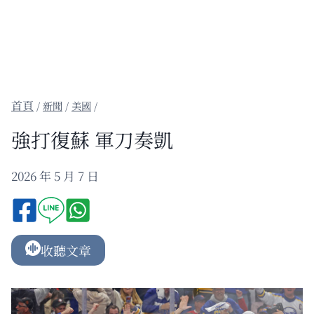
/
新聞
/
美國
/
強打復蘇 軍刀奏凱
2026 年 5 月 7 日
收聽文章