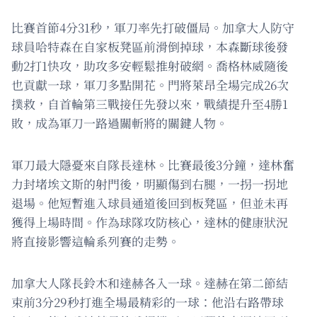
比賽首節4分31秒，軍刀率先打破僵局。加拿大人防守
球員哈特森在自家板凳區前滑倒掉球，本森斷球後發
動2打1快攻，助攻多安輕鬆推射破網。喬格林威隨後
也貢獻一球，軍刀多點開花。門將萊昂全場完成26次
撲救，自首輪第三戰接任先發以來，戰績提升至4勝1
敗，成為軍刀一路過關斬將的關鍵人物。
軍刀最大隱憂來自隊長達林。比賽最後3分鐘，達林奮
力封堵埃文斯的射門後，明顯傷到右腿，一拐一拐地
退場。他短暫進入球員通道後回到板凳區，但並未再
獲得上場時間。作為球隊攻防核心，達林的健康狀況
將直接影響這輪系列賽的走勢。
加拿大人隊長鈴木和達赫各入一球。達赫在第二節結
束前3分29秒打進全場最精彩的一球：他沿右路帶球