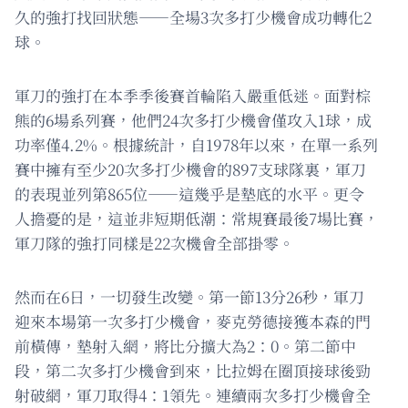
久的強打找回狀態——全場3次多打少機會成功轉化2
球。
軍刀的強打在本季季後賽首輪陷入嚴重低迷。面對棕
熊的6場系列賽，他們24次多打少機會僅攻入1球，成
功率僅4.2%。根據統計，自1978年以來，在單一系列
賽中擁有至少20次多打少機會的897支球隊裏，軍刀
的表現並列第865位——這幾乎是墊底的水平。更令
人擔憂的是，這並非短期低潮：常規賽最後7場比賽，
軍刀隊的強打同樣是22次機會全部掛零。
然而在6日，一切發生改變。第一節13分26秒，軍刀
迎來本場第一次多打少機會，麥克勞德接獲本森的門
前橫傳，墊射入網，將比分擴大為2：0。第二節中
段，第二次多打少機會到來，比拉姆在圈頂接球後勁
射破網，軍刀取得4：1領先。連續兩次多打少機會全