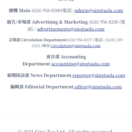
總機
Main
(626) 956-8200(電話) /
admin@singtaola.com
廣告/市場部
Advertising & Marketing
(626) 956-8200 (電
話) /
advertisements@singtaola.com
訂閱部 Circulation Department
(626) 956-8227 (電話) /(626) 239-
3323 (傳真)
circulation@singtaola.com
會計部 Accounting
Department
accounting@singtaola.com
新聞採訪部 News Department
reporter@singtaola.com
編輯部 Editorial Department
editor@singtaola.com
© 2021 Sing Tao Ltd. All rights reserved.