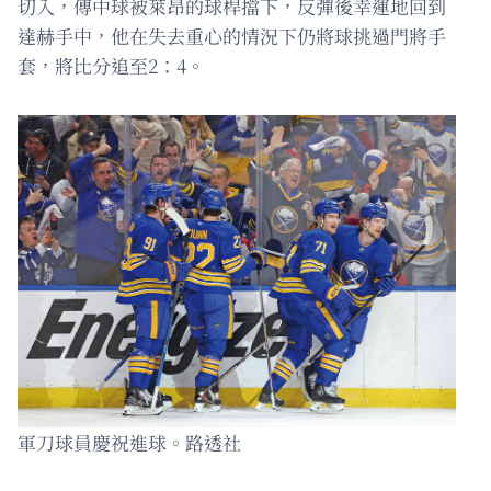
切入，傳中球被萊昂的球桿擋下，反彈後幸運地回到
達赫手中，他在失去重心的情況下仍將球挑過門將手
套，將比分追至2：4。
軍刀球員慶祝進球。路透社