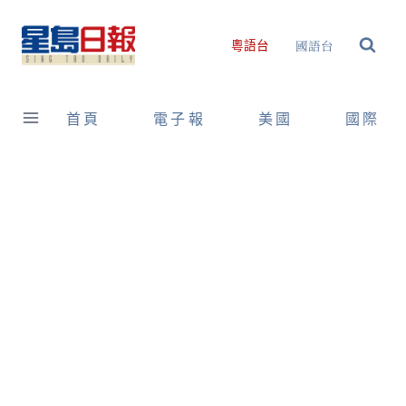
Skip
to
國語台
粵語台
content
首頁
電子報
美國
國際