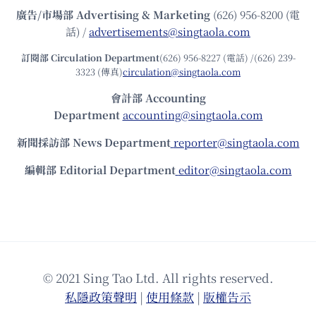
廣告/市場部
Advertising & Marketing
(626) 956-8200 (電
話) /
advertisements@singtaola.com
訂閱部 Circulation Department
(626) 956-8227 (電話) /(626) 239-
3323 (傳真)
circulation@singtaola.com
會計部 Accounting
Department
accounting@singtaola.com
新聞採訪部 News Department
reporter@singtaola.com
編輯部 Editorial Department
editor@singtaola.com
© 2021 Sing Tao Ltd. All rights reserved.
私隱政策聲明
|
使⽤條款
|
版權告⽰