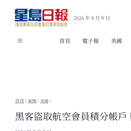
Skip
to
2026 年 8 月 9 日
content
首頁
電子報
美國
/
新聞
/
美國
/
黑客盜取航空會員積分帳戶