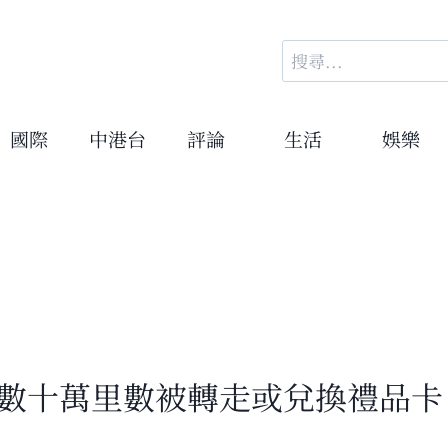
搜
尋
關
鍵
國際
中港台
評論
生活
娛樂
字:
 數十萬里數被轉走或兌換禮品卡