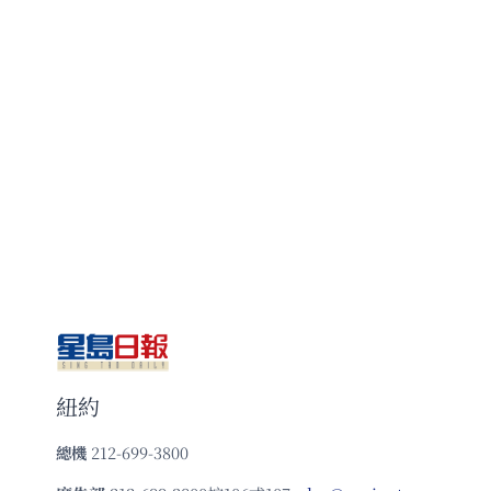
紐約
總機
212-699-3800