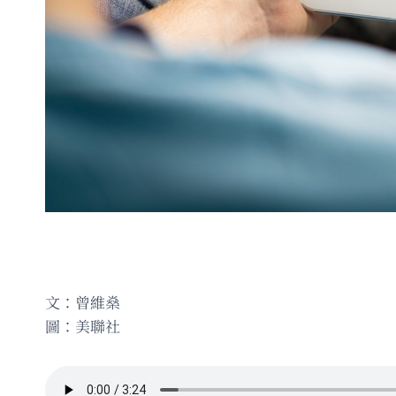
文：曾維燊
圖：美聯社