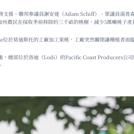
聯邦參議員謝安達（Adam Schiff）、眾議員湯普森（Mi
補助加州農民在採收季前移除約三千畝的桃樹，減少5萬噸桃子
onte位於莫迪斯托的工廠加工果桃，工廠突然關閉讓種植者
部位於洛迪（Lodi）的Pacific Coast Producer
。