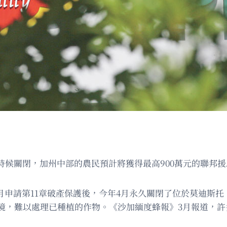
早些時候關閉，加州中部的農民預計將獲得最高900萬元的聯邦
年7月申請第11章破產保護後，今年4月永久關閉了位於莫迪斯托（
境，難以處理已種植的作物。《沙加緬度蜂報》3月報道，許