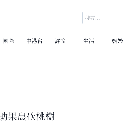
搜
尋
關
鍵
國際
中港台
評論
生活
娛樂
字:
補助果農砍桃樹