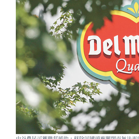
中谷農民可獲聯邦援助，移除因罐頭廠關閉而無法再