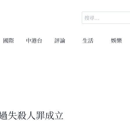
搜
尋
關
鍵
國際
中港台
評論
生活
娛樂
字:
 過失殺人罪成立