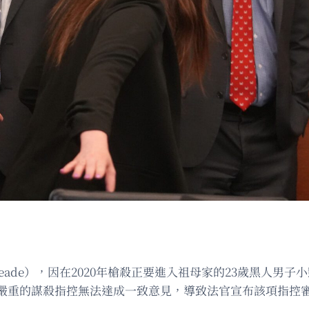
de），因在2020年槍殺正要進入祖母家的23歲黑人男子小凱西·
嚴重的謀殺指控無法達成一致意見，導致法官宣布該項指控