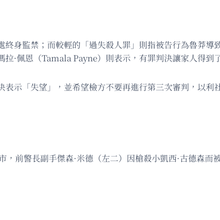
處終身監禁；而較輕的「過失殺人罪」則指被告行為魯莽導
·佩恩（Tamala Payne）則表示，有罪判決讓家人
決表示「失望」，並希望檢方不要再進行第三次審判，以利社
倫布市，前警長副手傑森·米德（左二）因槍殺小凱西·古德森