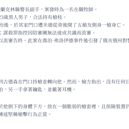
，前富蘭克林縣警長副手，案發時為一名在職牧師。
.），23歲黑人男子，合法持有槍枝。
三明治後，於其家門口遭米德從背後開了五槍及側身一槍身亡。
；謀殺罪指控因陪審團無法達成共識而流審。
以流審告終。此案在喬治·弗洛伊德事件後引發了俄亥俄州對
到古德森在門口持槍並轉向他。然而，檢方指出，沒有任何
治，另一手拿著鑰匙，並戴著耳機。
於他倒下的身體下方，放在一個脆弱的槍套裡，且保險裝置
陳述堅稱槍擊行為正當。