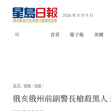
Skip
to
2026 年 8 月 9 日
content
首頁
電子報
美國
/
新聞
/
美國
/
俄亥俄州前副警長槍殺黑人