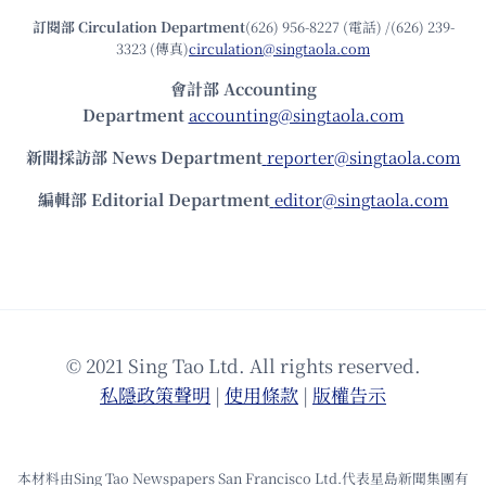
訂閱部 Circulation Department
(626) 956-8227 (電話) /(626) 239-
3323 (傳真)
circulation@singtaola.com
會計部 Accounting
Department
accounting@singtaola.com
新聞採訪部 News Department
reporter@singtaola.com
編輯部 Editorial Department
editor@singtaola.com
© 2021 Sing Tao Ltd. All rights reserved.
私隱政策聲明
|
使⽤條款
|
版權告⽰
本材料由Sing Tao Newspapers San Francisco Ltd.代表星島新聞集團有