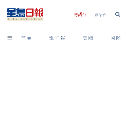
Skip
to
國語台
粵語台
content
首頁
電子報
美國
國際