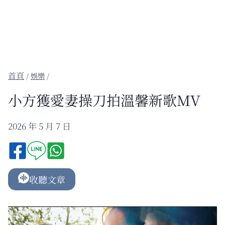
/
娛樂
/
小方獲愛妻操刀拍溫馨新歌MV
2026 年 5 月 7 日
收聽文章