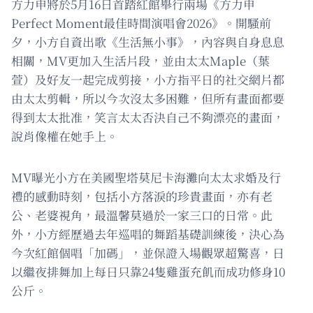
方力申將於5月16日首踏紅館舉行兩場《方力申
Perfect Moment最佳時間演唱會2026》。開騷前
夕，小方自資出歌《生活無小事》，內容與自身息息
相關，MV更加入生活片段，並由太太Maple（葉
萱）及好友一起完成剪接，小方指平日的社交網片都
由太太剪輯，所以今次沒太多困難，但所有畫面都要
得到太太批准，笑言太太否決自己不夠漂亮的畫面，
說肖像權在她手上。
MV曝光小方在美國聖塔莫尼卡海灘向太太求婚及行
禮的感動時刻，包括小方落淚的珍貴畫面，亦有老
公、老婆視角，最溫馨莫過於一家三口的日常。此
外，小方經歷過去年巡唱的舞蹈基礎訓練後，決心為
今次紅館個唱「加碼」，並保證入場觀眾超驚喜，日
以繼夜排舞加上每日只靠24隻雞蛋充飢而成功修身10
公斤。