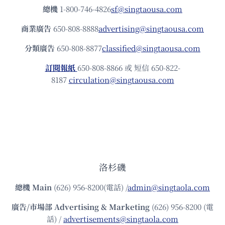
總機
1-800-746-4826
sf@singtaousa.com
商業廣告
650-808-8888
advertising@singtaousa.com
分類廣告
650-808-8877
classified@singtaousa.com
訂閱報紙
650-808-8866 或 短信 650-822-
8187
circulation@singtaousa.com
洛杉磯
總機
Main
(626) 956-8200(電話) /
admin@singtaola.com
廣告/市場部
Advertising & Marketing
(626) 956-8200 (電
話) /
advertisements@singtaola.com