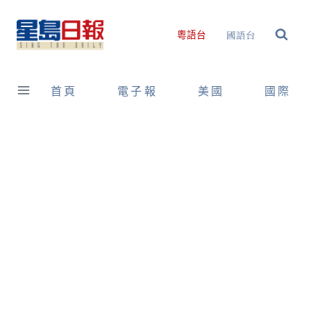
Skip
to
國語台
粵語台
content
首頁
電子報
美國
國際