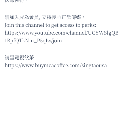
請加入成為會員, 支持良心正派傳媒。
Join this channel to get access to perks:
https://www.youtube.com/channel/UCYWSlgQB
1BpfQTkNm_P5qIw/join
請星電視飲茶
https://www.buymeacoffee.com/singtaousa