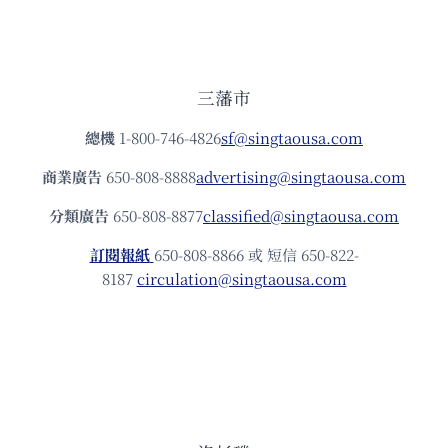
三藩市
總機
1-800-746-4826
sf@singtaousa.com
商業廣告
650-808-8888
advertising@singtaousa.com
分類廣告
650-808-8877
classified@singtaousa.com
訂閱報紙
650-808-8866 或 短信 650-822-
8187
circulation@singtaousa.com