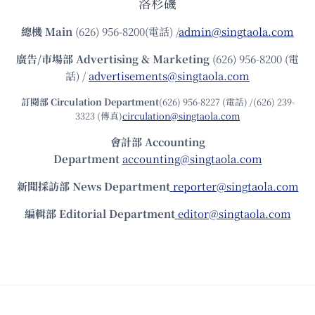
洛杉磯
總機
Main
(626) 956-8200(電話) /
admin@singtaola.com
廣告/市場部
Advertising & Marketing
(626) 956-8200 (電
話) /
advertisements@singtaola.com
訂閱部 Circulation Department
(626) 956-8227 (電話) /(626) 239-
3323 (傳真)
circulation@singtaola.com
會計部 Accounting
Department
accounting@singtaola.com
新聞採訪部 News Department
reporter@singtaola.com
編輯部 Editorial Department
editor@singtaola.com