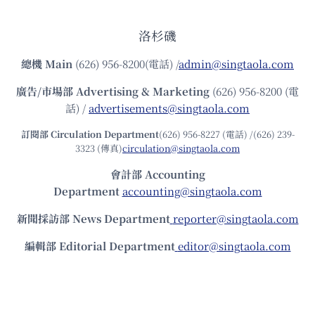
洛杉磯
總機
Main
(626) 956-8200(電話) /
admin@singtaola.com
廣告/市場部
Advertising & Marketing
(626) 956-8200 (電
話) /
advertisements@singtaola.com
訂閱部 Circulation Department
(626) 956-8227 (電話) /(626) 239-
3323 (傳真)
circulation@singtaola.com
會計部 Accounting
Department
accounting@singtaola.com
新聞採訪部 News Department
reporter@singtaola.com
編輯部 Editorial Department
editor@singtaola.com