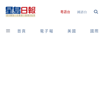
Skip
to
國語台
粵語台
content
首頁
電子報
美國
國際