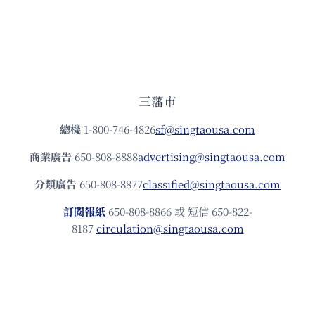
三藩市
總機
1-800-746-4826
sf@singtaousa.com
商業廣告
650-808-8888
advertising@singtaousa.com
分類廣告
650-808-8877
classified@singtaousa.com
訂閱報紙
650-808-8866 或 短信 650-822-
8187
circulation@singtaousa.com