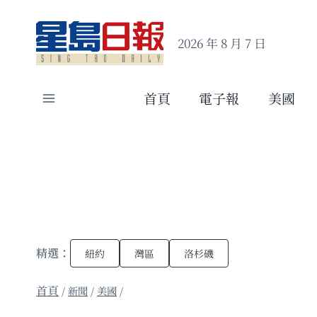
Skip
to
2026 年 8 月 7 日
content
首頁
電子報
美國
精選：
紐約
灣區
洛杉磯
/
新聞
/
美國
/