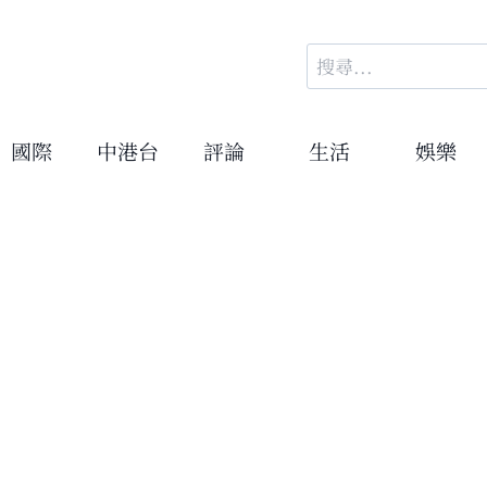
搜
尋
關
鍵
國際
中港台
評論
生活
娛樂
字: