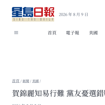
Skip
to
2026 年 8 月 9 日
content
首頁
電子報
美國
/
新聞
/
美國
/
賀錦麗知易行難 黨友憂選錯