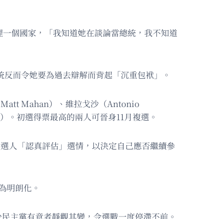
儼如治理一個國家，「我知道她在談論當總統，我不知道
，選總統反而令她要為過去辯解而背起「沉重包袱」。
Matt Mahan）、維拉戈沙（Antonio
Bianco）。初選得票最高的兩人可晉身11月複選。
籲候選人「認真評估」選情，以決定自己應否繼續參
為明朗化。
少民主黨有意者靜觀其變，令選戰一度停滯不前。