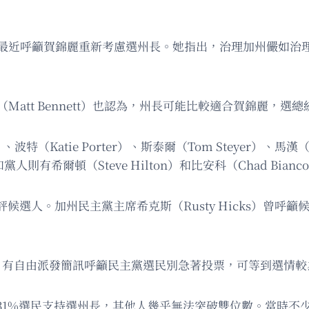
Hostin）最近呼籲賀錦麗重新考慮選州長。她指出，治理加州
特（Matt Bennett）也認為，州長可能比較適合賀錦麗
波特（Katie Porter）、斯泰爾（Tom Steyer）、馬漢（
）。共和黨人則有希爾頓（Steve Hilton）和比安科（Chad 
選人。加州民主黨主席希克斯（Rusty Hicks）曾呼
。有自由派發簡訊呼籲民主黨選民別急著投票，可等到選情較
31%選民支持選州長，其他人幾乎無法突破雙位數。當時不