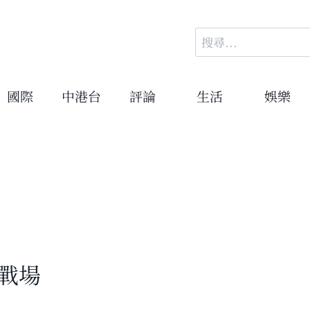
搜
尋
關
鍵
國際
中港台
評論
生活
娛樂
字:
戰場