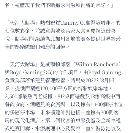
名，這體現了我們不斷追求刺激和創新的承諾。」
「天河大賭場」熱烈祝賀Tammy O.贏得這項非凡的
七位數彩金，並誠意與她及其家人共同慶祝這份喜
悅。賭場期待繼續為北加州各地的賓客提供世界級最
佳的娛樂體驗和難忘的回憶。
「天河大賭場」是威爾頓部落（Wilton Rancheria）
與Boyd Gaming公司的合作項目，由Boyd Gaming
負責為部落承建及管理經營。賭場於2022年8月開
業，提供面積達120,000平方呎的博彩娛樂場地，
2,500部最熱門老虎機、81?桌面遊戲及18家高級中西
餐飲食府、酒吧及美食廣場，以及擁有1,600個停車位
的多層停車場。未來擴建計劃包括一座擁有300間客
房的現代化酒店、第二個代客泊車服務區及全新車道
式迎賓門廊、水療護理中心及髮廊、室外游泳池以及