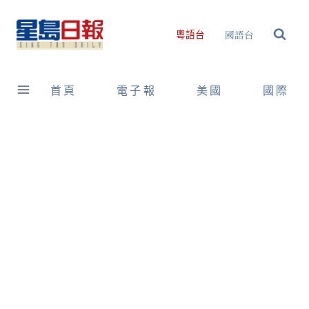
Skip
to
國語台
粵語台
content
首頁
電子報
美國
國際