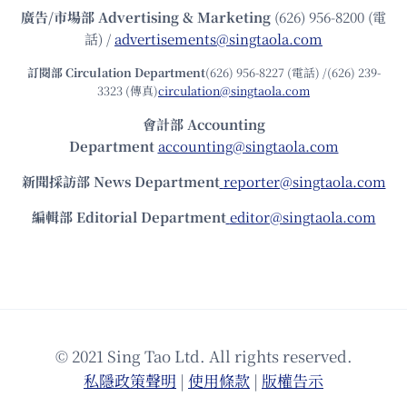
廣告/市場部
Advertising & Marketing
(626) 956-8200 (電
話) /
advertisements@singtaola.com
訂閱部 Circulation Department
(626) 956-8227 (電話) /(626) 239-
3323 (傳真)
circulation@singtaola.com
會計部 Accounting
Department
accounting@singtaola.com
新聞採訪部 News Department
reporter@singtaola.com
編輯部 Editorial Department
editor@singtaola.com
© 2021 Sing Tao Ltd. All rights reserved.
私隱政策聲明
|
使⽤條款
|
版權告⽰