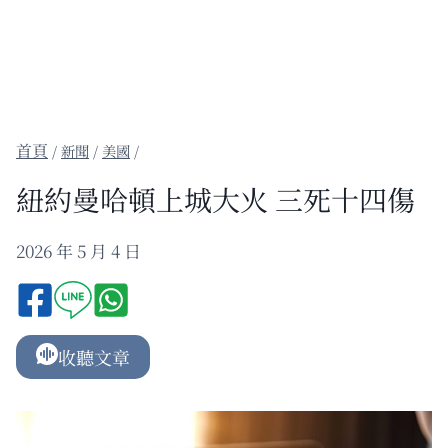
/
新聞
/
美國
/
紐約曼哈頓上城大火 三死十四傷
2026 年 5 月 4 日
收聽文章