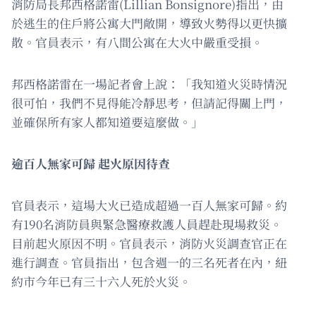
消防局長邦西格諾雷(Lillian Bonsignore)指出，由
於逃生的住戶將公寓大門敞開，導致火勢得以更快擴
散。官員表示，有八間公寓在大火中嚴重受損。
邦西格諾雷在一場記者會上說：「我知道火災時情況
很可怕，我們不見得能冷靜思考，但請記得關上門，
並確保所有家人都知道要這麼做。」
逾百人無家可歸 起火原因待查
官員表示，這場大火已造成超過一百人無家可歸。約
有190名消防員與緊急醫療救護人員趕赴現場救災。
目前起火原因不明。官員表示，消防火災調查官正在
進行調查。官員指出，包含週一的三名死者在內，紐
約市今年已有三十六人死於火災。