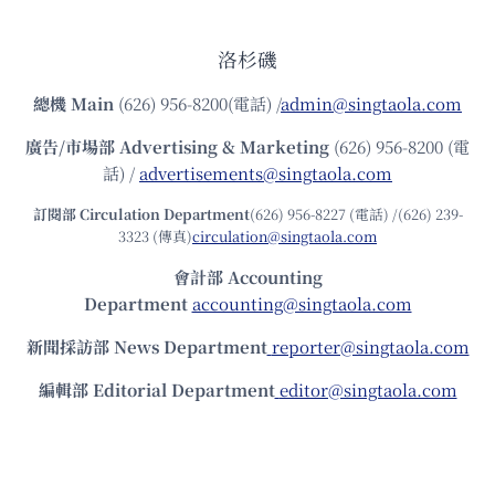
洛杉磯
總機
Main
(626) 956-8200(電話) /
admin@singtaola.com
廣告/市場部
Advertising & Marketing
(626) 956-8200 (電
話) /
advertisements@singtaola.com
訂閱部 Circulation Department
(626) 956-8227 (電話) /(626) 239-
3323 (傳真)
circulation@singtaola.com
會計部 Accounting
Department
accounting@singtaola.com
新聞採訪部 News Department
reporter@singtaola.com
編輯部 Editorial Department
editor@singtaola.com