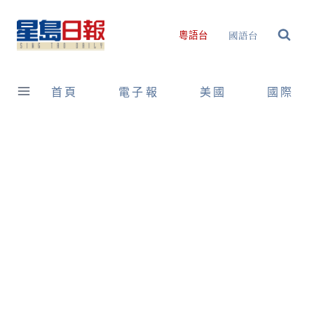
Skip
to
國語台
粵語台
content
首頁
電子報
美國
國際