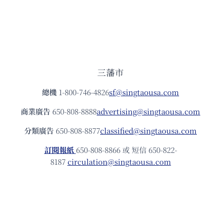
三藩市
總機
1-800-746-4826
sf@singtaousa.com
商業廣告
650-808-8888
advertising@singtaousa.com
分類廣告
650-808-8877
classified@singtaousa.com
訂閱報紙
650-808-8866 或 短信 650-822-
8187
circulation@singtaousa.com