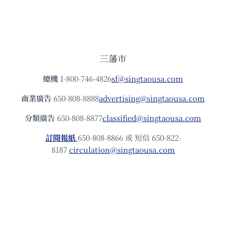
三藩市
總機
1-800-746-4826
sf@singtaousa.com
商業廣告
650-808-8888
advertising@singtaousa.com
分類廣告
650-808-8877
classified@singtaousa.com
訂閱報紙
650-808-8866 或 短信 650-822-
8187
circulation@singtaousa.com