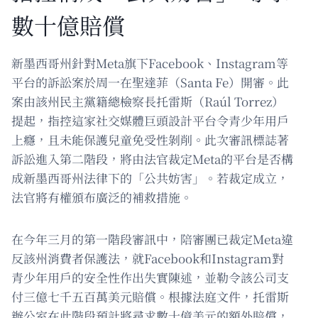
數十億賠償
新墨西哥州針對Meta旗下Facebook、Instagram等
平台的訴訟案於周一在聖達菲（Santa Fe）開審。此
案由該州民主黨籍總檢察長托雷斯（Raúl Torrez）
提起，指控這家社交媒體巨頭設計平台令青少年用戶
上癮，且未能保護兒童免受性剝削。此次審訊標誌著
訴訟進入第二階段，將由法官裁定Meta的平台是否構
成新墨西哥州法律下的「公共妨害」。若裁定成立，
法官將有權頒布廣泛的補救措施。
在今年三月的第一階段審訊中，陪審團已裁定Meta違
反該州消費者保護法，就Facebook和Instagram對
青少年用戶的安全性作出失實陳述，並勒令該公司支
付三億七千五百萬美元賠償。根據法庭文件，托雷斯
辦公室在此階段預計將尋求數十億美元的額外賠償，