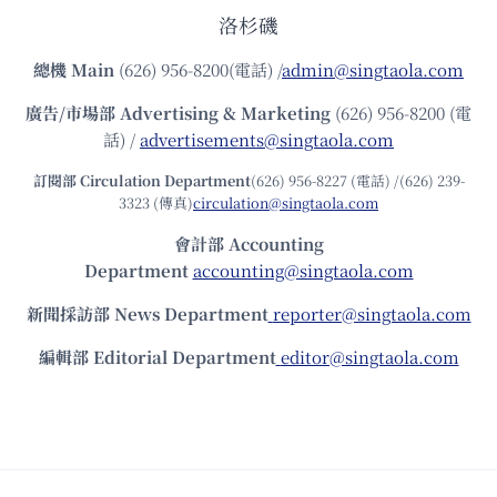
洛杉磯
總機
Main
(626) 956-8200(電話) /
admin@singtaola.com
廣告/市場部
Advertising & Marketing
(626) 956-8200 (電
話) /
advertisements@singtaola.com
訂閱部 Circulation Department
(626) 956-8227 (電話) /(626) 239-
3323 (傳真)
circulation@singtaola.com
會計部 Accounting
Department
accounting@singtaola.com
新聞採訪部 News Department
reporter@singtaola.com
編輯部 Editorial Department
editor@singtaola.com