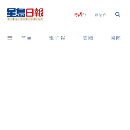
Skip
to
國語台
粵語台
content
首頁
電子報
美國
國際