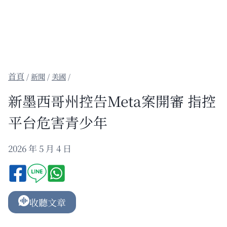
/
新聞
/
美國
/
新墨西哥州控告Meta案開審 指控
平台危害青少年
2026 年 5 月 4 日
收聽文章