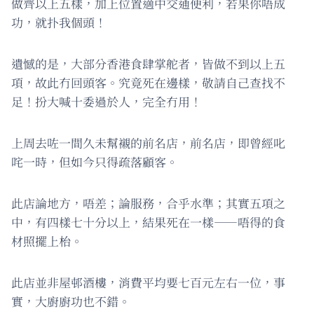
做齊以上五樣，加上位置適中交通便利，若果你唔成
功，就扑我個頭！
遺憾的是，大部分香港食肆掌舵者，皆做不到以上五
項，故此冇回頭客。究竟死在邊樣，敬請自己查找不
足！扮大喊十委過於人，完全冇用！
上周去咗一間久未幫襯的前名店，前名店，即曾經叱
咤一時，但如今只得疏落顧客。
此店論地方，唔差；論服務，合乎水準；其實五項之
中，有四樣七十分以上，結果死在一樣——唔得的食
材照擺上枱。
此店並非屋邨酒樓，消費平均要七百元左右一位，事
實，大廚廚功也不錯。