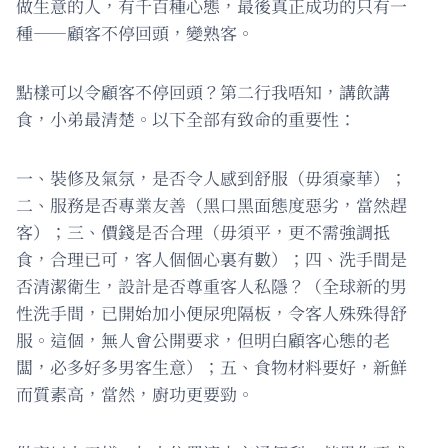
做生意的人，有千百種心態，最後真正成功的只有一
種——顧客不停回頭，變熟客。
點樣可以令顧客不停回頭？第二行我唔知，講飲講
食，小弟最清楚。以下全部有致命的重要性：
一、裝修及氣氛，是否令人感到舒服（毋須豪華）；
二、服務是否專業友善（黑口黑面態度惡劣，當然趕
客）；三、價錢是否合理（毋須平，更不需強調抵
食，合理已可，客人個個心裏有數）；四、洗手間是
否清潔衛生，設計是否尊重客人私隱？（全球新的男
性洗手間，已開始加小便尿兜隔板，令客人殊殊得舒
服。這個，無人會公開要求，但明白顧客心態的老
闆，必多好多男客生意）；五、食物材料要好，新鮮
而質素高，當然，廚功更要勁。