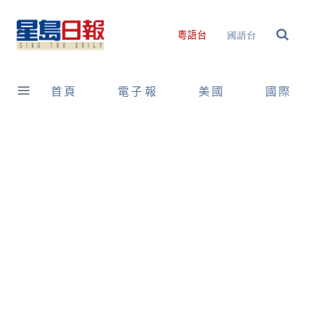
Skip
to
國語台
粵語台
content
首頁
電子報
美國
國際