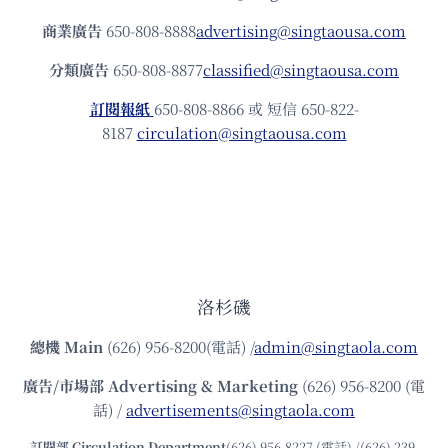
商業廣告
650-808-8888
advertising@singtaousa.com
分類廣告
650-808-8877
classified@singtaousa.com
訂閱報紙
650-808-8866 或 短信 650-822-
8187
circulation@singtaousa.com
洛杉磯
總機
Main
(626) 956-8200(電話) /
admin@singtaola.com
廣告/市場部
Advertising & Marketing
(626) 956-8200 (電
話) /
advertisements@singtaola.com
訂閱部 Circulation Department
(626) 956-8227 (電話) /(626) 239-