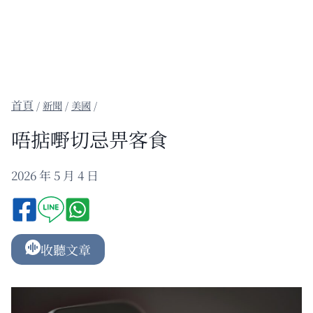
/
新聞
/
美國
/
唔掂嘢切忌畀客食
2026 年 5 月 4 日
收聽文章