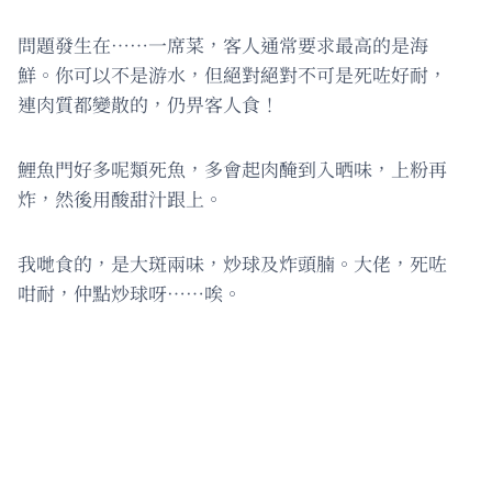
問題發生在⋯…一席菜，客人通常要求最高的是海
鮮。你可以不是游水，但絕對絕對不可是死咗好耐，
連肉質都變散的，仍畀客人食！
鯉魚門好多呢類死魚，多會起肉醃到入晒味，上粉再
炸，然後用酸甜汁跟上。
我哋食的，是大斑兩味，炒球及炸頭腩。大佬，死咗
咁耐，仲點炒球呀⋯…唉。