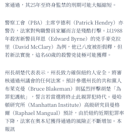
案通過，其25年至終身監禁的刑期可能大幅縮短。
警察工會（PBA）主席亨德利（Patrick Hendry）亦
警告，法案對殉職警員家屬而言是殘酷打擊。以1988
年殺害新警員拜恩（Edward Byrne）的兇手麥克拉
里（David McClary）為例，他已八度被拒假釋，但
若新法實施，這名60歲的殺警兇徒極可能獲釋。
州長胡楚代表表示，州長致力確保紐約人安全，將審
核通過州議會的任何法案。預計參選州長的共和黨人
布萊克曼（Bruce Blakeman）則猛烈抨擊胡楚「為
罪犯護航」，誓言若當選將終止此親罪犯時代。曼哈
頓研究所（Manhattan Institute）高級研究員曼格
爾（Raphael Mangual）預計，由於紐約近期犯罪率
下降，法案在奧本尼獲得通過的風險正不斷增加。本
報訊