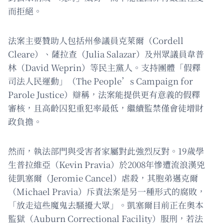
而拒絕。
法案主要贊助人包括州參議員克萊爾（Cordell
Cleare）、薩拉查（Julia Salazar）及州眾議員韋普
林（David Weprin）等民主黨人。支持團體「假釋
司法人民運動」（The People’s Campaign for
Parole Justice）辯稱，法案能提供更有意義的假釋
審核，且高齡囚犯重犯率最低，繼續監禁僅會徒增財
政負擔。
然而，執法部門與受害者家屬對此強烈反對。19歲學
生普拉維亞（Kevin Pravia）於2008年慘遭流浪漢兇
徒凱塞爾（Jeromie Cancel）虐殺，其胞弟邁克爾
（Michael Pravia）斥責法案是另一種形式的腐敗，
「放走這些魔鬼去騷擾大眾」。凱塞爾目前正在奧本
監獄（Auburn Correctional Facility）服刑，若法