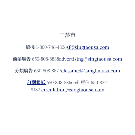
三藩市
總機
1-800-746-4826
sf@singtaousa.com
商業廣告
650-808-8888
advertising@singtaousa.com
分類廣告
650-808-8877
classified@singtaousa.com
訂閱報紙
650-808-8866 或 短信 650-822-
8187
circulation@singtaousa.com