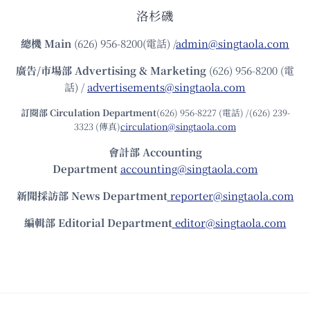
洛杉磯
總機
Main
(626) 956-8200(電話) /
admin@singtaola.com
廣告/市場部
Advertising & Marketing
(626) 956-8200 (電
話) /
advertisements@singtaola.com
訂閱部 Circulation Department
(626) 956-8227 (電話) /(626) 239-
3323 (傳真)
circulation@singtaola.com
會計部 Accounting
Department
accounting@singtaola.com
新聞採訪部 News Department
reporter@singtaola.com
編輯部 Editorial Department
editor@singtaola.com