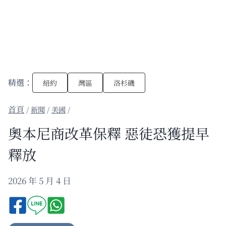
精選：
紐約
灣區
洛杉磯
/
新聞
/
美國
/
奧本尼商改革保釋 惡徒恐獲提早
釋放
2026 年 5 月 4 日