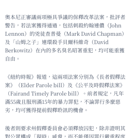
奧本尼正審議兩項極具爭議的保釋改革法案，批評者
警告，若法案獲得通過，包括刺殺約翰連儂（John
Lennon）的兇徒查普曼（Mark David Chapman）
及「山姆之子」連環殺手貝爾科維奇（David
Berkowitz）在內的多名臭名昭著重犯，均可能重獲
自由。
《紐約時報》報道，這兩項法案分別為《長者假釋法
案》（Elder Parole bill）及《公平及時假釋法案》
（Fairand Timely Parole bill）。前者規定，凡年
滿55歲且服刑滿15年的暴力罪犯，不論罪行多麼惡
劣，均可獲得提前假釋聆訊的機會。
後者則要求州假釋委員會必須釋放囚犯，除非證明其
對公眾構成「現時」威脅，而不能僅因罪行嚴重程度