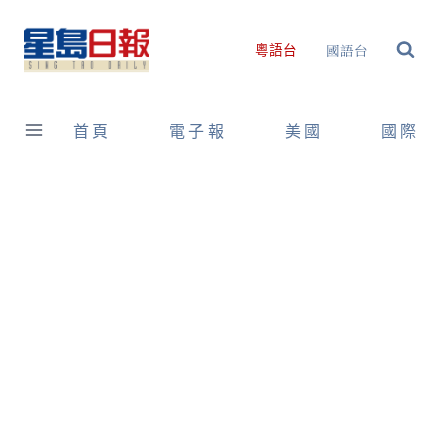
Skip
to
國語台
粵語台
content
首頁
電子報
美國
國際