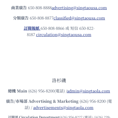
商業廣告
650-808-8888
advertising@singtaousa.com
分類廣告
650-808-8877
classified@singtaousa.com
訂閱報紙
650-808-8866 或 短信 650-822-
8187
circulation@singtaousa.com
洛杉磯
總機
Main
(626) 956-8200(電話) /
admin@singtaola.com
廣告/市場部
Advertising & Marketing
(626) 956-8200 (電
話) /
advertisements@singtaola.com
訂閱部 Circulation Department
(626) 956-8227 (電話) /(626) 239-