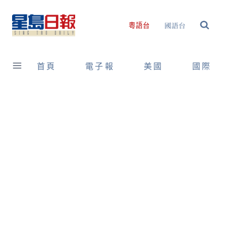
Skip
to
國語台
粵語台
content
首頁
電子報
美國
國際