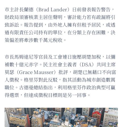
市主計長蘭德（Brad Lander）日前發表報告警告，
財政局須審核業主居住聲明，審計能力若有疏漏將引
致訴訟。報告提到，由外地人擁有但租予居民，或透
過有限責任公司持有的單位，在分類上存在困難，決
策偏差將牽涉數千萬元稅收。
市長馬姆達尼等官員及工會連日施壓胡楚加稅，以彌
補數十億元赤字。民主社會主義者（DSA）共同主席
莫瑟（Grace Mausser）批評，胡楚已無藉口不向富
人徵稅。格里芬對此反駁，指其活動為城市創造數萬
職位。古德曼總結指出，利用格里芬作政治典型可贏
得選票，但達成徵稅目標則是另一回事。