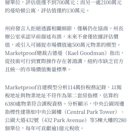
層單位，評估值僅不到700萬元；而另一處2100萬元
的曼哈頓公寓，評估值僅約130萬元。
州府發言人拒絕透露相關細節，僅稱仍在協商。州長
辦公室承認早前描述有誤，未來不會僅依據評估價
值，或引入可捕捉市場價值逾500萬元物業的模型。
Marketproof總裁古德曼（Kael Goodman）指出，
從技術可行到實際操作存在著鴻溝，紐約市缺乏官方
且統一的市場價值衡量標準。
Marketproof自建模型分析114萬份稅務記錄，以報
稅地址與物業地址不符作為第二套房指標，估算約
6380處物業符合課稅資格。分析顯示，中央公園周邊
指標性建築如中央公園樓（Central Park Tower）、
公園大道432號（432 Park Avenue）等5棟大樓的280
個單位，每年可貢獻逾1億元稅收。