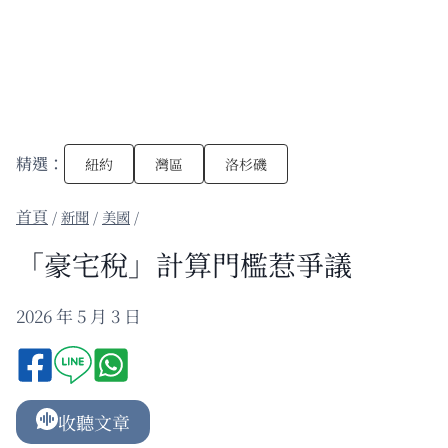
精選：
紐約
灣區
洛杉磯
/
新聞
/
美國
/
「豪宅稅」計算門檻惹爭議
2026 年 5 月 3 日
收聽文章