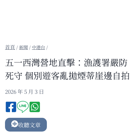
/
新聞
/
中港台
/
五一西灣營地直擊：漁護署嚴防
死守 個別遊客亂拋煙蒂崖邊自拍
2026 年 5 月 3 日
收聽文章