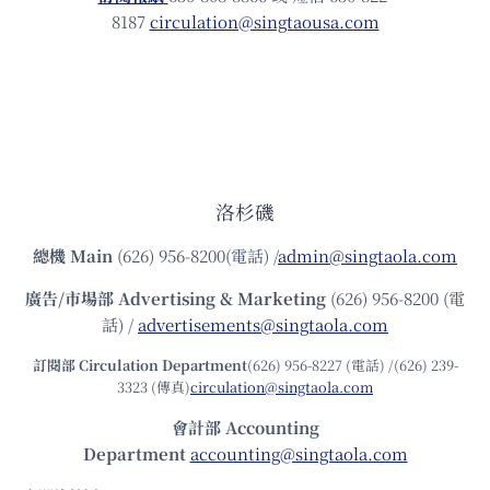
8187
circulation@singtaousa.com
洛杉磯
總機
Main
(626) 956-8200(電話) /
admin@singtaola.com
廣告/市場部
Advertising & Marketing
(626) 956-8200 (電
話) /
advertisements@singtaola.com
訂閱部 Circulation Department
(626) 956-8227 (電話) /(626) 239-
3323 (傳真)
circulation@singtaola.com
會計部 Accounting
Department
accounting@singtaola.com