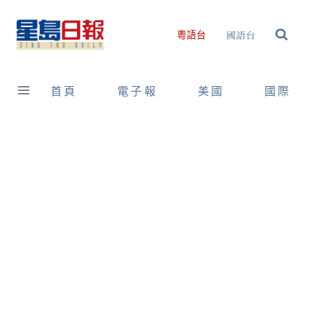
Skip
to
國語台
粵語台
content
首頁
電子報
美國
國際