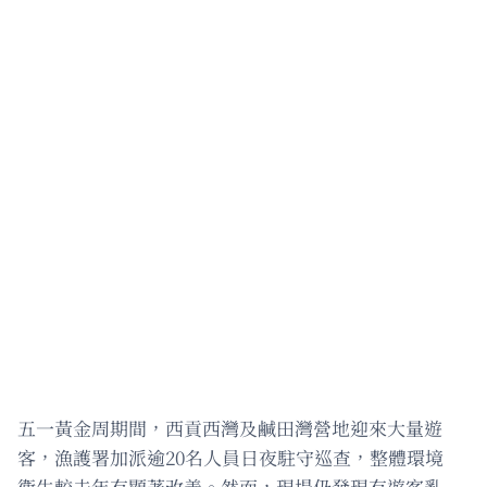
五一黃金周期間，西貢西灣及鹹田灣營地迎來大量遊
客，漁護署加派逾20名人員日夜駐守巡查，整體環境
衞生較去年有顯著改善。然而，現場仍發現有遊客亂