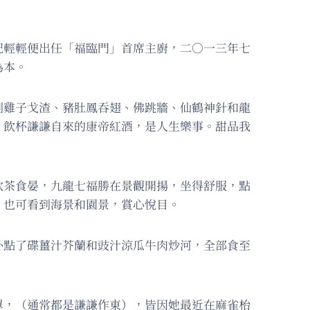
紀輕輕便出任「福臨門」首席主廚，二○一三年七
為本。
到雞子戈渣、豬肚鳳吞翅、佛跳牆、仙鶴神針和龍
，飲杯謙謙自來的康帝紅酒，是人生樂事。甜品我
飲茶食晏，九龍七福勝在景觀開揚，坐得舒服，點
，也可看到海景和園景，賞心悅目。
外點了碟薑汁芥蘭和豉汁涼瓜牛肉炒河，全部食至
單，（通常都是謙謙作東），皆因她最近在麻雀枱