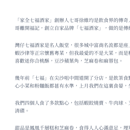
「家全七福酒家」創辦人七哥徐維均是飲食界的傳奇
哥離開福記，創立自家品牌「七福酒家」，做的是傳
灣仔七福酒家是名人飯堂，很多城中富商名流都是座
蝦沙律等正宗懷舊粵菜，但我最愛的不是大菜，而是
喜歡迷你合桃酥，豆沙蘋葉角，芝麻卷和麻蓉包。
幾年前「七福」在尖沙咀中間道開了分店，是飲茶食
心小菜和粉麵飯都甚有水準，上月我們在這裏食晏，
我們四個人食了多款點心，包括蝦餃燒賣、牛肉球、
清碟。
甜品是鳳凰千層糕和芝麻卷，食得人人心滿意足，埋