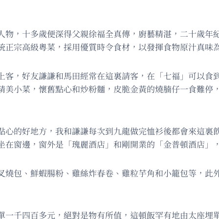
人物，十多歲便深得父親徐福全真傳，廚藝精湛，二十歲年
統正宗高級粵菜，採用優質時令食材，以發揮食物原汁真味
上客，好友謙謙和馬田經常在這裏請客，在「七福」可以食
精美小菜，懷舊點心和炒粉麵，皮脆金黃的燒腩仔一食難停
點心的好地方，我和謙謙每次到九龍做完恤衫後都會來這裏
坐在窗邊，窗外是「瑰麗酒店」和剛開業的「金普頓酒店」
叉燒包、鮮蝦腸粉、雞絲炸春卷、雞粒芋角和小籠包等，此
單一千四百多元，絕對是物有所值，這頓飯罕有地由太座埋