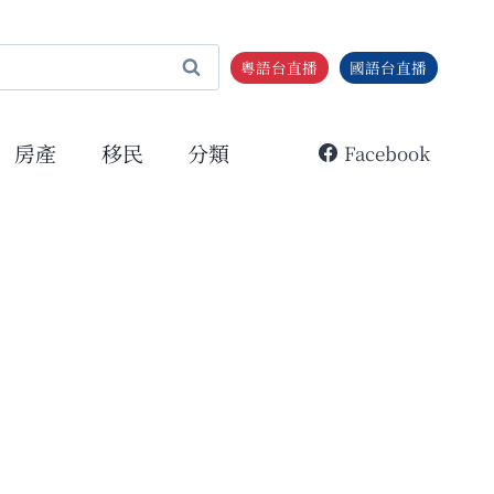
粵語台直播
國語台直播
房產
移民
分類
Facebook