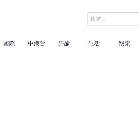
搜
尋
關
鍵
國際
中港台
評論
生活
娛樂
字: