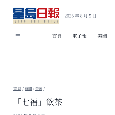
Skip
to
2026 年 8 月 5 日
content
首頁
電子報
美國
/
新聞
/
美國
/
「七福」飲茶